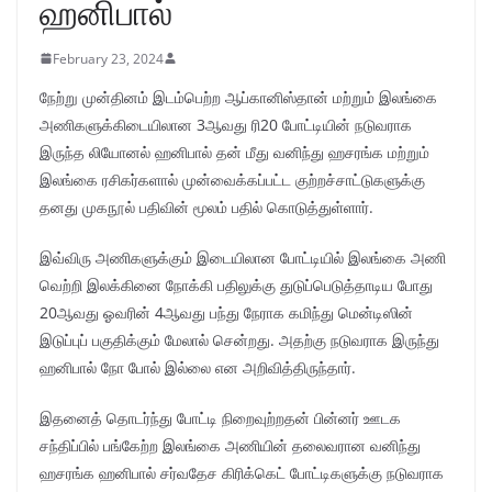
ஹனிபால்
February 23, 2024
நேற்று முன்தினம் இடம்பெற்ற ஆப்கானிஸ்தான் மற்றும் இலங்கை
அணிகளுக்கிடையிலான 3ஆவது ரி20 போட்டியின் நடுவராக
இருந்த லியோனல் ஹனிபால் தன் மீது வனிந்து ஹசரங்க மற்றும்
இலங்கை ரசிகர்களால் முன்வைக்கப்பட்ட குற்றச்சாட்டுகளுக்கு
தனது முகநூல் பதிவின் மூலம் பதில் கொடுத்துள்ளார்.
இவ்விரு அணிகளுக்கும் இடையிலான போட்டியில் இலங்கை அணி
வெற்றி இலக்கினை நோக்கி பதிலுக்கு துடுப்பெடுத்தாடிய போது
20ஆவது ஓவரின் 4ஆவது பந்து நேராக கமிந்து மென்டிஸின்
இடுப்புப் பகுதிக்கும் மேலால் சென்றது. அதற்கு நடுவராக இருந்து
ஹனிபால் நோ போல் இல்லை என அறிவித்திருந்தார்.
இதனைத் தொடர்ந்து போட்டி நிறைவுற்றதன் பின்னர் ஊடக
சந்திப்பில் பங்கேற்ற இலங்கை அணியின் தலைவரான வனிந்து
ஹசரங்க ஹனிபால் சர்வதேச கிரிக்கெட் போட்டிகளுக்கு நடுவராக