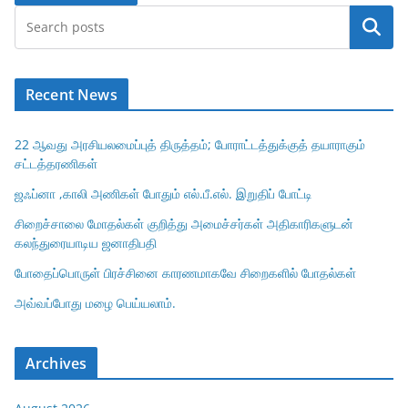
Search
Recent News
22 ஆவது அரசியலமைப்புத் திருத்தம்; போராட்டத்துக்குத் தயாராகும்
சட்டத்தரணிகள்
ஜஃப்னா ,காலி அணிகள் போதும் எல்.பீ.எல். இறுதிப் போட்டி
சிறைச்சாலை மோதல்கள் குறித்து அமைச்சர்கள் அதிகாரிகளுடன்
கலந்துரையாடிய ஜனாதிபதி
போதைப்பொருள் பிரச்சினை காரணமாகவே சிறைகளில் போதல்கள்
அவ்வப்போது மழை பெய்யலாம்.
Archives