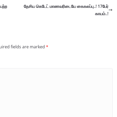
ெற்ற
தேசிய கெடேட் மாணவரிடையே கைகலப்பு..! 17பேர்
காயம்..!
ired fields are marked
*