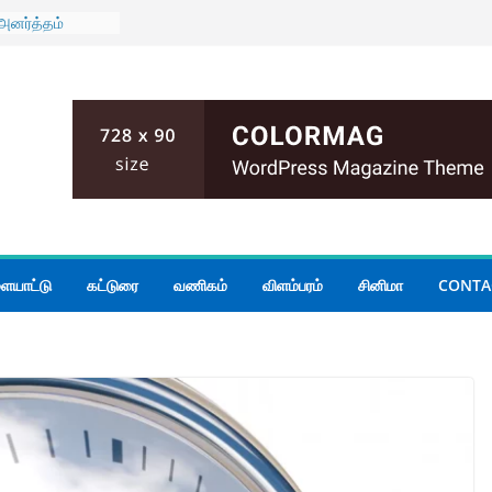
அனர்த்தம்
மோதல்; இருவர்
 அமைதியின்மை
ியமைச்சர்
 கூடிய மழை
ுடன் கிழக்கு
் மாகாண
யாடல்
ையாட்டு
கட்டுரை
வணிகம்
விளம்பரம்
சினிமா
CONTA