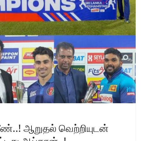
ீண்..! ஆறுதல் வெற்றியுடன்
ட்டது ஆப்கான்..!