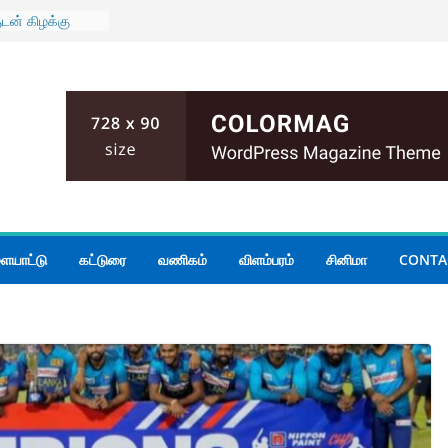
ுடன் கிழக்கு
் மாகாண
யாடல்
் பதற்றம்;
ம்
மோதல்; இருவர்
 அமைதியின்மை
ியமைச்சர்
 கூடிய மழை
ையாட்டு
கட்டுரை
வணிகம்
விளம்பரம்
சினிமா
CONTA