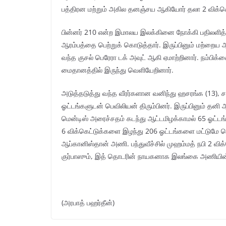
பத்திரன மற்றும் அகில தனஞ்சய ஆகியோர் தலா 2 விக்கெ
பின்னர் 210 என்ற இமாலய இலக்கினை நோக்கி பதிலளித்
ஆரம்பத்தை பெற்றுக் கொடுத்தார். இருப்பினும் மற்றைய 
வந்த குசல் பெரேரா டக் அவுட் ஆகி ஏமாற்றினார். நம்ப
மைதானத்தில் இருந்து வெளியேறினார்.
அடுத்தடுத்து வந்த வீரர்களான வனிந்து ஹசரங்க (13), சத
ஓட்டங்களுடன் பெவிலியன் திரும்பினர். இருப்பினும் தனி
மென்டிஸ் அரைச்சதம் கடந்து ஆட்டமிழக்காமல் 65 ஓட்
6 விக்கெட்டுக்களை இழந்து 206 ஓட்டங்களை மட்டுமே பெ
ஆப்கானிஸ்தான் அணி. பந்துவீச்சில் முஹம்மத் நபி 2 வி
குர்பாஸும், இத் தொடரின் நாயகனாக இலங்கை அணியின
(அரபாத் பஹர்தீன்)