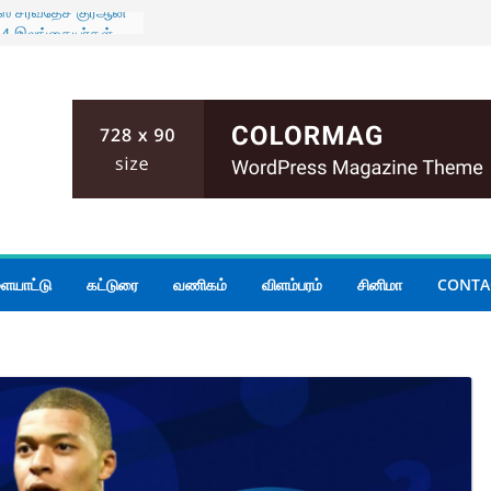
ஸ் சர்வதேச குர்ஆன்
க 4 இலங்கையர்கள்
ாளை ஆரம்பம்
ர செயலாளர் – சஜித்
ப்பு
ய வெளிவிவகார
ேனை நபர் துபாயில்
ுர்த்தி பணிப்பாளராக
ஸ்.கரன் நியமனம்
ையாட்டு
கட்டுரை
வணிகம்
விளம்பரம்
சினிமா
CONTA