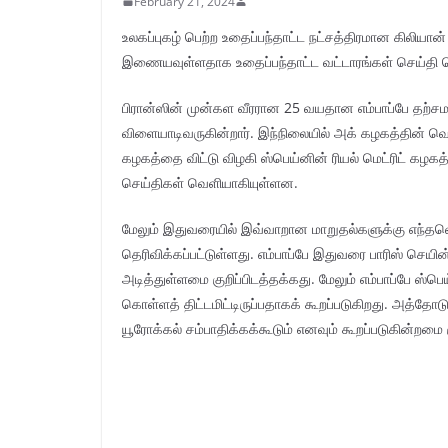
February 21, 2024
உலகப்புகழ் பெற்ற உதைப்பந்தாட்ட நட்சத்திரமான கிலியான்
இணையவுள்ளதாக உதைப்பந்தாட்ட வட்டாரங்கள் செய்தி 
பிரான்ஸின் முன்கள வீரரான 25 வயதான எம்பாப்பே தற்சமயம
விளையாடிவருகின்றார். இந்நிலையில் அக் கழகத்தின் வெற்ற
கழகத்தை விட்டு விழகி ஸ்பெய்னின் ரியல் மெட்ரிட் கழக
செய்திகள் வெளியாகியுள்ளன.
மேலும் இதுவரையில் இவ்வாறான மாறுதல்களுக்கு எந்தவொர
தெரிவிக்கப்பட்டுள்ளது. எம்பாப்பே இதுவரை பாரிஸ் ச
அடித்துள்ளமை குறிப்பிடத்தக்கது. மேலும் எம்பாப்பே ஸ்பெ
கொள்ளத் திட்டமிட்டிருப்பதாகக் கூறப்படுகிறது. அத்தோடு
யூரோக்கல் சம்பாதிக்கக்கூடும் எனவும் கூறப்படுகின்றமை க