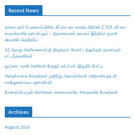
Recent News
நாளை தரம் 5 புலமைப்பரிசில் பரீட்சை நாடளாவிய ரீதியில் 2,723 பரீட்சை
மையங்களில் நடைபெறும் – ஆணையாளர் நாயகம் இந்திகா குமாரி
லியனகே தெரிவிப்பு
22 ஆவது அரசியலமைப்புத் திருத்தம்; போராட்டத்துக்குத் தயாராகும்
சட்டத்தரணிகள்
ஜஃப்னா ,காலி அணிகள் போதும் எல்.பீ.எல். இறுதிப் போட்டி
சிறைச்சாலை மோதல்கள் குறித்து அமைச்சர்கள் அதிகாரிகளுடன்
கலந்துரையாடிய ஜனாதிபதி
போதைப்பொருள் பிரச்சினை காரணமாகவே சிறைகளில் போதல்கள்
Archives
August 2026