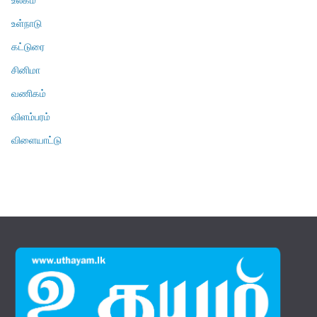
உள்நாடு
கட்டுரை
சினிமா
வணிகம்
விளம்பரம்
விளையாட்டு