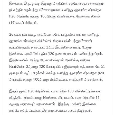
இலங்கை இருபதுக்கு இருபது அணியின் தற்போதைய தலைவரும்,
நட்சத்திர சுழல்பந்து வீச்சாளருமான வனிந்து ஹசரங்க சர்வதேச
ரி20 அரங்கில் தனது 100ஆவது விக்கெட்டை நேற்றைய தினம்
(19) கைப்பற்றினார்.
26 வயதான வலது கை லெக் ப்ரேக் பந்துவீச்சாளரான வனிந்து
ஹசரங்க சர்வதேச கிரிக்கெட் பேரவையின் பந்துவீச்சாளர்
தரப்படுத்தலில் தற்சமயம் 3ஆம் இடத்தில் உள்ளார். மேலும்,
இலங்கை அணியின் புதிய ரி20 தலைவராகவும் பணியாற்றுகிறார்.
இந்நிலையில், நேற்று ஆப்கானிஸ்தான் அணிக்கு எதிராக
இடம்பெற்ற 2ஆவது ரி20 போட்டியில் நஜிபுல்லாஹ் சத்ரானை போல்ட்
முறையில் ஆட்டமிழக்கச் செய்த வனிந்து ஹசரங்க சர்வதேச ரி20
அரங்கில் தனது 100ஆவது விக்கெட்டை கைப்பற்றி அசத்தினார்.
இதன் மூலம் ரி20 கிரிக்கெட் வரலாற்றில் 100 விக்கெட்டுக்களை
வீழ்த்திய இரண்டாவது இலங்கை வீரராகவும், உலக அளவில் 11
ஆவது வீரராகவும் பதிவாகினார் . இதற்கு முன்னர் இலங்கை
சார்பில் லசித் மாலிங்க இச் சாதனையை படைத்திருந்தார்.