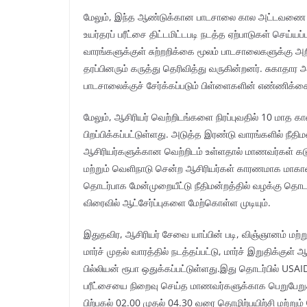
மேலும், இந்த ஆண்டுக்கான பாடசாலை கால அட்டவணை தற்
உயர்தரப் பரீட்சை திட்டமிட்டபடி நடத்த ஏற்பாடுகள் செய்
வாரங்களுக்குள் சுற்றறிக்கை மூலம் பாடசாலைகளுக்கு அறி
தரப்பினரும் கருத்து தெரிவித்து வருகின்றனர். சுகாதார 
பாடசாலைக்குச் சேர்க்கப்படும் பிள்ளைகளின் எண்ணிக்கைய
மேலும், ஆசிரியர் வெற்றிடங்களை நிரப்புவதில் 10 மாத கா
பிறப்பிக்கப்பட்டுள்ளது. அடுத்த இரண்டு வாரங்களில் நீதிமன
ஆசிரியர்களுக்கான வெற்றிடம் உள்ளதால் மாணவர்கள் கட
மற்றும் வெளிநாடு சென்ற ஆசிரியர்கள் காரணமாக மாகாண 
தொடர்பாக மேன்முறையீட்டு நீதிமன்றத்தில் வழக்கு தொடரப
விரைவில் ஆட்சேர்ப்புகளை மேற்கொள்ள முடியும்.
இதுதவிர, ஆசிரியர் சேவை யாப்பின் படி, விஞ்ஞானம் மற்ற
மார்ச் முதல் வாரத்தில் நடத்தப்பட்டு, மார்ச் இறுதிக்க
பில்லியன் ரூபா ஒதுக்கப்பட்டுள்ளது.இது தொடர்பில் USAID
பரீட்சையை நிறைவு செய்த மாணவர்களுக்காக பெறுபேறு
பிற்பகல் 02.00 முதல் 04.30 வரை தொழிற்பயிற்சி மற்றும