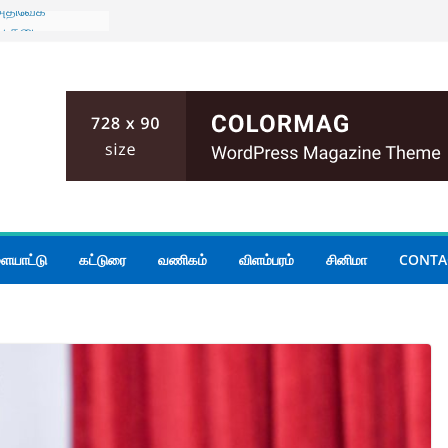
 அதிவேக
ைய தடை
ுடன் கிழக்கு
் மாகாண
யாடல்
அனர்த்தம்
முறை;
்கப்பட்ட
ிக்க பரீட்சைத்
து தொலைபேசி
ையாட்டு
கட்டுரை
வணிகம்
விளம்பரம்
சினிமா
CONTA