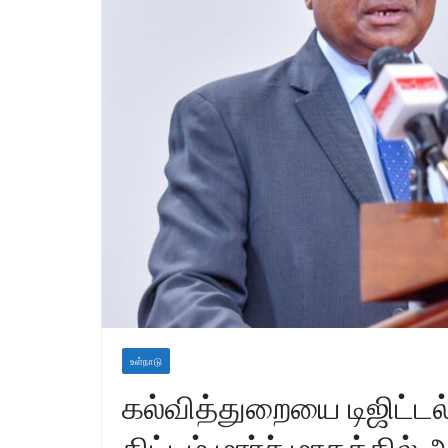
உள்நாடு
கல்வித்துறையை டிஜிட்டல
திட்டம் மார்ச் மாதத்தில