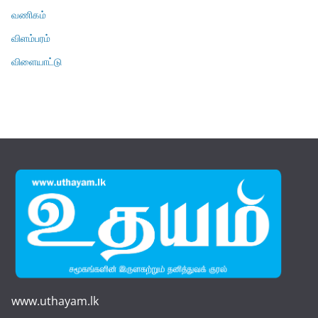
வணிகம்
விளம்பரம்
விளையாட்டு
www.uthayam.lk