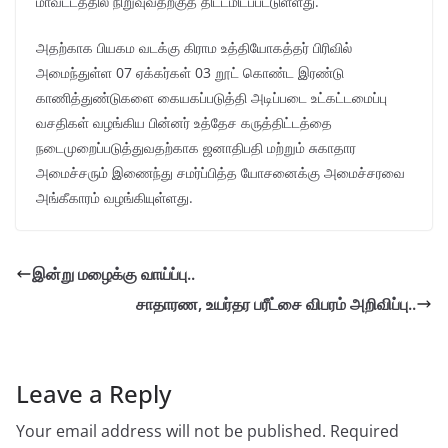
மாவட்டத்தில் நிறுவுவதற்குத் திட்டமிடப்பட்டுள்ளது.
அதற்காக பியகம வடக்கு கிராம உத்தியோகத்தர் பிரிவில்
அமைந்துள்ள 07 ஏக்கர்கள் 03 றூட் கொண்ட இரண்டு
காணித்துண்டுகளை கையகப்படுத்தி அடிப்படை உட்கட்டமைப்பு
வசதிகள் வழங்கிய பின்னர் உத்தேச கருத்திட்டத்தை
நடைமுறைப்படுத்துவதற்காக ஜனாதிபதி மற்றும் சுகாதார
அமைச்சரும் இணைந்து சமர்ப்பித்த யோசனைக்கு அமைச்சரவை
அங்கீகாரம் வழங்கியுள்ளது.
இன்று மழைக்கு வாய்ப்பு..
சாதாரண, உயர்தர பரீட்சை விபரம் அறிவிப்பு..
Leave a Reply
Your email address will not be published.
Required