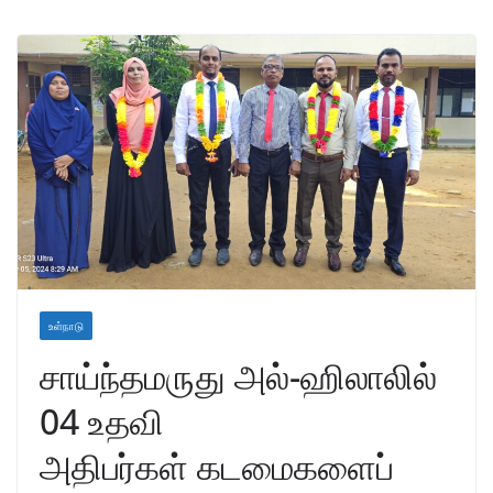
உள்நாடு
சாய்ந்தமருது அல்-ஹிலாலில்
04 உதவி
அதிபர்கள் கடமைகளைப்