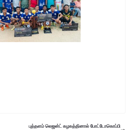
புத்தளம் லெஜன்ட் கழகத்தினால் போட்டோகொப்பி