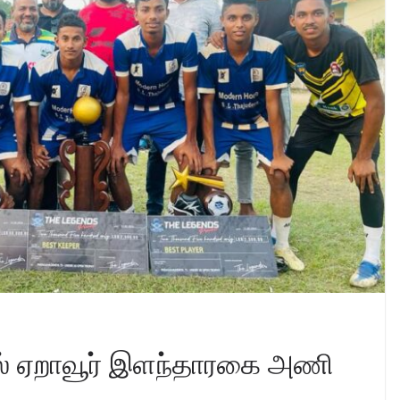
ில் ஏறாவூர் இளந்தாரகை அணி