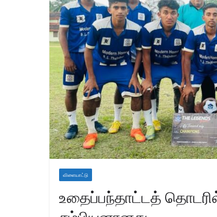
விளையாட்டு
உதைப்பந்தாட்டத் தொடர
சம்பியனானது