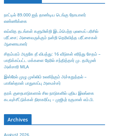
நாட்டில் 89.000 ஐத் தாண்டிய டெங்கு நோயாளர்
எண்ணிக்கை
எவ்வித தடங்கள் களுமின்றி இடம்பெற்ற புலமைப் பரிசில்
பரீட்சை; அனைவருக்கும் நன்றி தெரிவித்த பரீட்சைகள்
ஆணையாளர்
சிதம்பரம் அருகே தீ விபத்து: 16 வீடுகள் எரிந்து சேதம் –
பாதிக்கப்பட்ட மக்களை நேரில் சந்தித்தார் மு. தமிமுன்
அன்சாரி MLA
இஸ்ரேல் முழு முஸ்லிம் உலகிற்கும் அச்சுறுத்தல் –
பாகிஸ்தான் பாதுகாப்பு அமைச்சர்
தரக் குறைபாடுகளால் சில நாடுகளில் புதிய இலங்கை
கடவுச்சீட்டுக்கள் நிராகரிப்பு – முஜிபுர் ரகுமான் எம்.பி.
Archives
August 2026