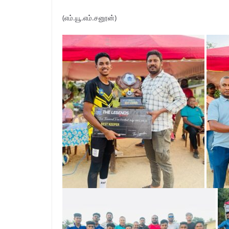
(எம்.யூ.எம்.சனூன்)