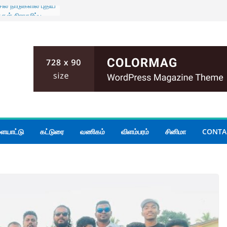
ில நாடுகளில் புதிய
ள் நிராகரிப்பு –
தாண்டிய டெங்கு
ை
ின்றி இடம்பெற்ற
சை; அனைவருக்கும்
்சைகள்
பத்து: 16 வீடுகள்
்கப்பட்ட மக்களை
 தமிமுன் அன்சாரி
ையாட்டு
கட்டுரை
வணிகம்
விளம்பரம்
சினிமா
CONTA
உலகிற்கும்
ான் பாதுகாப்பு