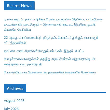
Recent News
நாளை தரம் 5 புலமைப்பரிசில் பரீட்சை நாடளாவிய ரீதியில் 2,723 பரீட்சை
மையங்களில் நடைபெறும் – ஆணையாளர் நாயகம் இந்திகா குமாரி
லியனகே தெரிவிப்பு
22 ஆவது அரசியலமைப்புத் திருத்தம்; போராட்டத்துக்குத் தயாராகும்
சட்டத்தரணிகள்
ஜஃப்னா ,காலி அணிகள் போதும் எல்.பீ.எல். இறுதிப் போட்டி
சிறைச்சாலை மோதல்கள் குறித்து அமைச்சர்கள் அதிகாரிகளுடன்
கலந்துரையாடிய ஜனாதிபதி
போதைப்பொருள் பிரச்சினை காரணமாகவே சிறைகளில் போதல்கள்
Archives
August 2026
July 2026