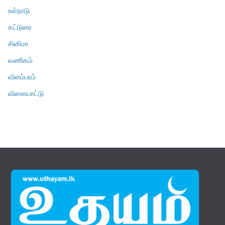
உள்நாடு
கட்டுரை
சினிமா
வணிகம்
விளம்பரம்
விளையாட்டு