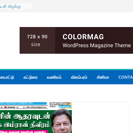
ுடன் கிழக்கு
் மாகாண
யாடல்
் பதற்றம்;
ம்
மோதல்; இருவர்
 அமைதியின்மை
ியமைச்சர்
 கூடிய மழை
ையாட்டு
கட்டுரை
வணிகம்
விளம்பரம்
சினிமா
CONTA