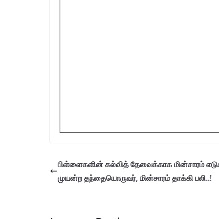
பிள்ளைகளின் கல்வித் தேவைக்காக மின்சாரம் எடு
முயன்ற தந்தையொருவர், மின்சாரம் தாக்கி பலி..!