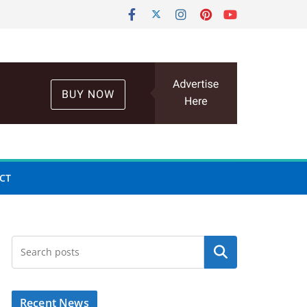
CT
Search
Recent News