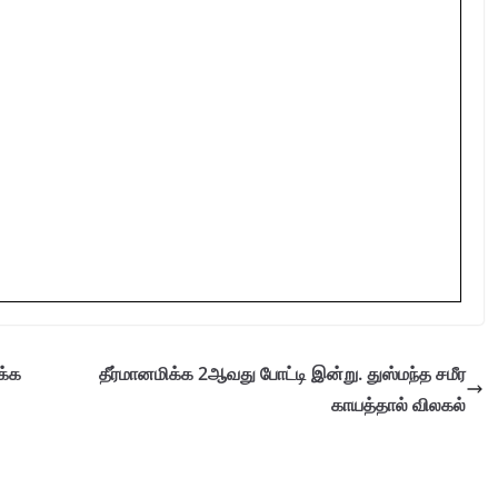
க்க
தீர்மானமிக்க 2ஆவது போட்டி இன்று. துஸ்மந்த சமீர
காயத்தால் விலகல்