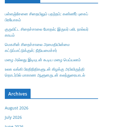
பள்ளஞ்சேனை சிறையிலும் பதற்றம்; கண்ணீர் புகைப்
பிரயோகம்
குருவிட்ட சிறைச்சாலை மோதல்; இருவர் பலி, நால்வர்
காயம்
மெகசின் சிறைச்சாலை அமைதியின்மை
கட்டுப்பாட்டுக்குள்; நீதியமைச்சர்
மழை அல்லது இடியுடன் கூடிய மழை பெய்யலாம்
உலக வங்கி பிரதிநிதிகளுடன் கிழக்கு அபிவிருத்தி
தொடர்பில் மாகாண ஆளுனருடன் கலந்துரையாடல்
Archives
August 2026
July 2026
June 2026