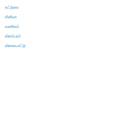
கட்டுரை
சினிமா
வணிகம்
விளம்பரம்
விளையாட்டு