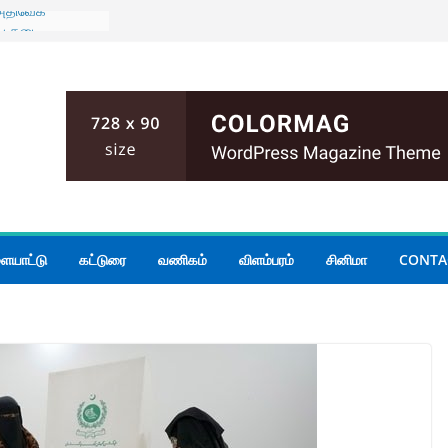
 அதிவேக
ைய தடை
ுடன் கிழக்கு
் மாகாண
யாடல்
அனர்த்தம்
முறை;
்கப்பட்ட
ிக்க பரீட்சைத்
து தொலைபேசி
ையாட்டு
கட்டுரை
வணிகம்
விளம்பரம்
சினிமா
CONTA