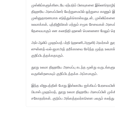
முஸ்லிம்களுக்கிடையே ஏற்படும் பிளவுகளை இல்லாதொழித்
திஹாரிய அமைப்பினர் வேற்றுமையில் ஒற்றுமை காணும் இந
முன்னுதாரணமாக எடுத்துக்கொள்வதுடன், முஸ்லிம்களை 
உலமாக்கள், புத்திஜீவிகள் மற்றும் சமூக சேவைகள் அமைப
தேவையாகும் என கலாநிதி ஹஸன் மெளலானா மேலும் தெரி
அல்-ஆலிம் முஹம்மத் பர்தி (ஹஸனி,அரூஸி) அவர்கள் து
ஸுன்னத்-வல்-ஜமாஅத் தரீக்காவை சேர்ந்த மூத்த உலமாக்க
குறிப்பிடத்தக்கதாகும்.
துரறு உலமா திஹாரிய அமைப்பு கடந்த மூன்று வருடங்களு
வருகின்றமையும் குறிப்பிடத்தக்க அம்சமாகும்.
இந்த விஜயத்தின் போது இஸ்லாமிய ஐக்கியப் பேரவையின்
பியாஸ் முஹம்மத், துரறு உலமா திஹாரிய அமைப்பின் முக
சகோதரர்கள், குடும்ப அங்கத்தவர்களென பலரும் கலந்த