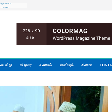
 அதிவேக
ைய தடை
ுடன் கிழக்கு
் மாகாண
யாடல்
அனர்த்தம்
முறை;
்கப்பட்ட
ிக்க பரீட்சைத்
து தொலைபேசி
ையாட்டு
கட்டுரை
வணிகம்
விளம்பரம்
சினிமா
CONTA