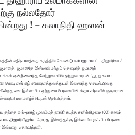
ற்கு நல்லதோர்
ின்றது ! – கலாநிதி ஹஸன்
ூகத்தின் எதிர்காலத்தை கருத்தில் கொண்டு கம்பஹ மாவட்ட திஹாரியைச்
க் ஜமாஅத், ஜமாஅதே இஸ்லாமி மற்றும் தெளஹீத் ஜமாஅத்
உலமாக்கள் ஒன்றிணைந்து வேற்றுமையில் ஒற்றுமையுடன் “துரறு உலமா
ரே கொடியின் கீழ் சகோதரத்துவத்துடன் இணைந்து செயல்படுவது
ழ்கின்றது என இஸ்லாமிய ஒற்றுமை பேரவையின் ஸ்தாபகர்களில் ஒருவரான
ாதிரி மனமகிழ்ச்சியுடன் தெரிவித்தார்.
ய தந்தை அல்-ஹாஜ் முஹம்மத் நாஸிர் கடந்த சனிக்கிழமை (03) காலம்
ற்காக திஹாரியிலுள்ள அவரது இல்லத்துக்கு இஸ்லாமிய ஐக்கிய பேரவை
 இவ்வாறு தெரிவித்தார்.