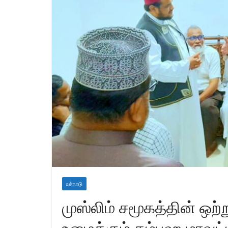
உள்நாடு
முஸ்லிம் சமூகத்தின் ஒற
உழைக்கும் கம்பஹ மாவட்