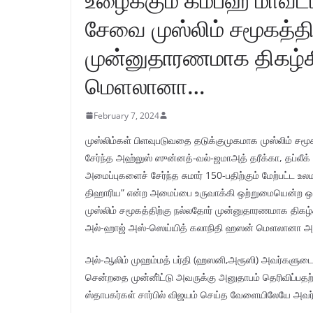
சேவை முஸ்லிம் சமூகத்தி
முன்னுதாரணமாக திகழ்க
மெளலானா…
February 7, 2024
முஸ்லிம்கள் பிளவுபடுவதை தடுக்குமுகமாக முஸ்லிம் சம
சேர்ந்த அஹ்லுஸ் ஸுன்னத்-வல்-ஜமாஅத் தரீக்கா, தப்லீ
அமைப்புகளைச் சேர்ந்த சுமார் 150-பதிற்கும் மேற்பட்ட 
திஹாரிய” என்ற அமைப்பை உருவாக்கி ஒற்றுமையென்ற ஒ
முஸ்லிம் சமூகத்திற்கு நல்லதோர் முன்னுதாரணமாக திக
அல்-ஹாஜ் அஸ்-ஸெய்யித் கலாநிதி ஹஸன் மெளலானா அல்-க
அல்-ஆலிம் முஹம்மத் பர்தி (ஹஸனி,அரூஸி) அவர்களுடை
சென்றதை முன்னி்ட்டு அவருக்கு அனுதாபம் தெரிவிப்பத
ஸ்தாபகர்கள் சார்பில் விஜயம் செய்த வேளையிலேயே அவர்