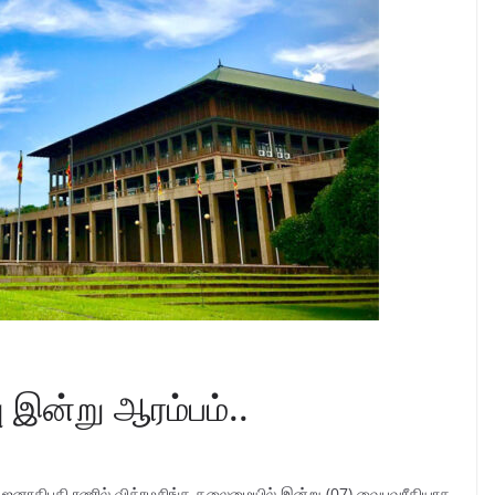
 இன்று ஆரம்பம்..
் ஜனாதிபதி ரணில் விக்ரமசிங்க தலைமையில் இன்று (07) வைபவரீதியாக