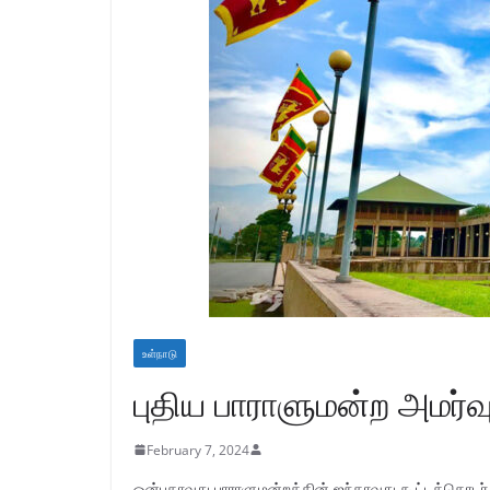
உள்நாடு
புதிய பாராளுமன்ற அமர்வு
February 7, 2024
ஒன்பதாவது பாராளுமன்றத்தின் ஐந்தாவது கூட்டத்தொடர