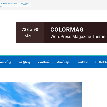
ர செயலாளர் – சஜித்
ப்பு
கள் 14 வரை ஏற்பு
 பேசும் மக்களின்
ுக்காக
்படவே புதிய
்ஸ்தானிகரிடம்
திநிதிகள் இந்திய
ாளருடன் சந்திப்பு
்களுக்கு மழை
ையாட்டு
கட்டுரை
வணிகம்
விளம்பரம்
சினிமா
CONTA