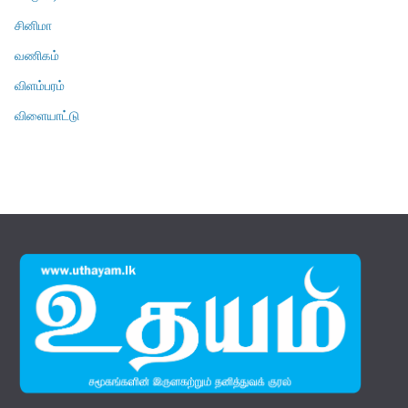
சினிமா
வணிகம்
விளம்பரம்
விளையாட்டு