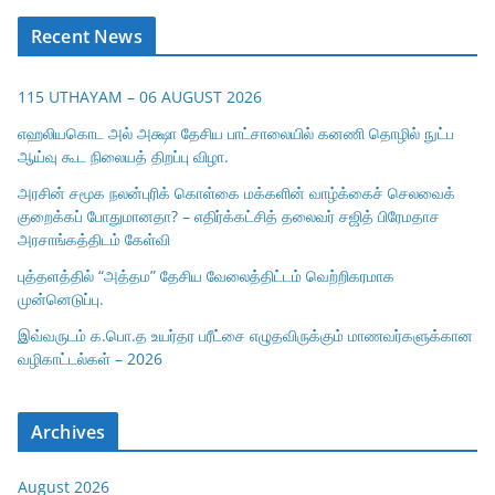
Recent News
115 UTHAYAM – 06 AUGUST 2026
எஹலியகொட அல் அக்ஷா தேசிய பாட்சாலையில் கனணி தொழில் நுட்ப
ஆய்வு கூட நிலையத் திறப்பு விழா.
அரசின் சமூக நலன்புரிக் கொள்கை மக்களின் வாழ்க்கைச் செலவைக்
குறைக்கப் போதுமானதா? – எதிர்க்கட்சித் தலைவர் சஜித் பிரேமதாச
அரசாங்கத்திடம் கேள்வி
புத்தளத்தில் “அத்தம” தேசிய வேலைத்திட்டம் வெற்றிகரமாக
முன்னெடுப்பு.
இவ்வருடம் க.பொ.த உயர்தர பரீட்சை எழுதவிருக்கும் மாணவர்களுக்கான
வழிகாட்டல்கள் – 2026
Archives
August 2026