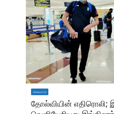
விளையாட்டு
தோல்வியின் எதிரொலி; இ
வெளியேறியது இங்கிலாந்