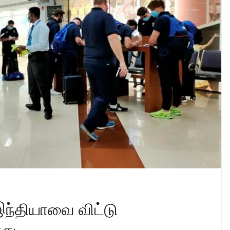
ந்தியாவை விட்டு
து..