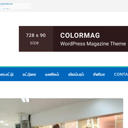
 அதிவேக
ைய தடை
ுடன் கிழக்கு
் மாகாண
யாடல்
அனர்த்தம்
முறை;
்கப்பட்ட
ிக்க பரீட்சைத்
து தொலைபேசி
ையாட்டு
கட்டுரை
வணிகம்
விளம்பரம்
சினிமா
CONTA