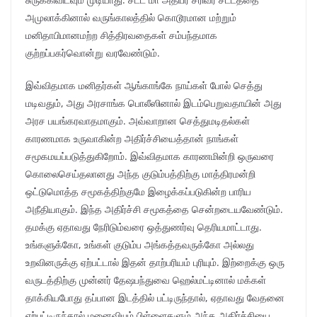
அமுலாக்கினால் வருங்காலத்தில் கொடூரமான மற்றும்
மனிதாபிமானமற்ற சித்திரவதைகள் சம்பந்தமாக
குற்றப்பகர்வொன்று வரவேண்டும்.
இவ்விதமாக மனிதர்கள் ஆங்காங்கே நாய்கள் போல் செத்து
மடிவதும், அது அரசாங்க பொலீஸினால் இடம்பெறுவதாயின் அது
அரச பயங்கரவாதமாகும். அவ்வாறான செத்துமடிதல்கள்
காரணமாக உருவாகின்ற அதிர்ச்சியைத்தான் நாங்கள்
சமூகமயப்படுத்துகிறோம். இவ்விதமாக காரணமின்றி ஒருவரை
கொலைசெய்தலானது அந்த குடும்பத்திற்கு மாத்திரமன்றி
ஒட்டுமொத்த சமூகத்திற்குமே இழைக்கப்படுகின்ற பாரிய
அநீதியாகும். இந்த அதிர்ச்சி சமூகத்தை சென்றடையவேண்டும்.
தமக்கு ஏதாவது நேரிடும்வரை ஒத்துணர்வு தெரியமாட்டாது.
உங்களுக்கோ, உங்கள் குடும்ப அங்கத்தவருக்கோ அல்லது
உறவினருக்கு ஏற்பட்டால் இதன் தாற்பரியம் புரியும். இற்றைக்கு ஒரு
வருடத்திற்கு முன்னர் தேஷபந்துவை ஹெல்மட்டினால் மக்கள்
தாக்கியபோது தப்பான இடத்தில் பட்டிருந்தால், ஏதாவது வேதனை
ஏற்பட்டிருந்தால் மனைவியும் பிள்ளைகளும் அந்த அதிர்ச்சியை