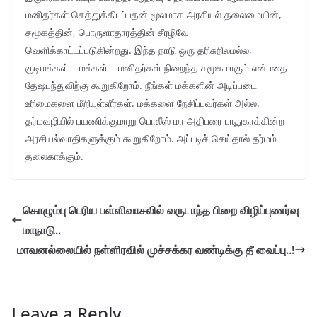
மனிதர்கள் செத்துக்கிடப்பதன் மூலமாக அரசியல் தலைமையின்,
சமூகத்தின், பொருளாதாரத்தின் சீரழிவே
வெளிக்காட்டப்படுகின்றது. இந்த நாடு ஒரு தரிசுநிலமல்ல,
குடிமக்கள் – மக்கள் – மனிதர்கள் நிறைந்த சமூகமாகும் என்பதை
தேஷபந்துவிற்கு கூறுகிறோம். நீங்கள் மக்களின் அடிப்படை
உரிமைகளை மீறியுள்ளீர்கள். மக்களை நேசிப்பவர்கள் அல்ல.
தர்மவழியில் பயணிக்குமாறு பொலீஸ் மா அதிபரை பாதுகாக்கின்ற
அரசியல்வாதிகளுக்கும் கூறுகிறோம். அப்படிச் செய்தால் தர்மம்
தலைகாக்கும்.
கொழும்பு பெரிய பள்ளிவாசலில் வருடாந்த பிறை விழிப்புணர்வு
மாநாடு..
மாவனல்லையில் நள்ளிரவில் முச்சக்கர வண்டிக்கு தீ வைப்பு..!
Leave a Reply