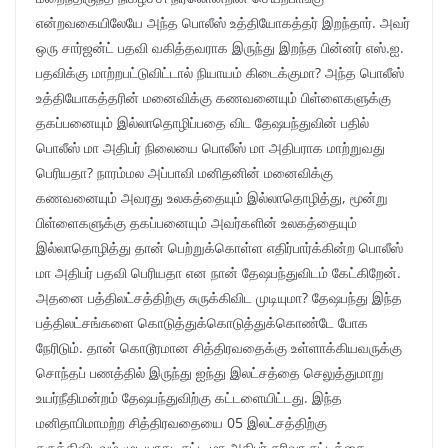
என்றவகையிலேயே அந்த பொலீஸ் உத்தியோகத்தர் இறந்தார். அவர்
ஒரு சார்ஜன்ட் பதவி வகித்தவராக இருந்து இறந்த பின்னர் எஸ்.ஐ.
பதவிக்கு மாற்றபட்டுவிட்டால் நியாயம் கிடைக்குமா? அந்த பொலீஸ்
உத்தியோகத்தரின் மனைவிக்கு கணவனையும் பிள்ளைகளுக்கு
தகப்பனையும் இல்லாதொழிப்பதை விட தேஷபந்துவின் பதில்
பொலீஸ் மா அதிபர் நிலையை பொலீஸ் மா அதிபராக மாற்றுவது
பெரியதா? நாரம்மல அப்பாவி மனிதனின் மனைவிக்கு
கணவனையும் அவரது உலகத்தையும் இல்லாதொழித்து, மூன்று
பிள்ளைகளுக்கு தகப்பனையும் அவர்களின் உலகத்தையும்
இல்லாதொழித்து தான் பெற்றுக்கொள்ள எதிர்பார்க்கின்ற பொலீஸ்
மா அதிபர் பதவி பெரியதா என நான் தேஷபந்துவிடம் கேட்கிறேன்.
அதனை பத்திலட்சத்திற்கு சுருக்கிவிட முடியுமா? தேஷபந்து இந்த
பத்திலட்சங்களை கொடுத்துக்கொடுத்துக்கொண்டே போக
நேரிடும். தான் கொடூரமான சித்திரவதைக்கு உள்ளாக்கியவருக்கு
சொந்தப் பணத்தில் இருந்து ஐந்து இலட்சத்தை செலுத்துமாறு
உயர்நீதிமன்றம் தேஷபந்துவிற்கு கட்டளையிட்டது. இந்த
மனிதாபிமாமற்ற சித்திரவதையை 05 இலட்சத்திற்கு
சுருக்கிவிடவும் முடியாது. சட்ட மா அதிபர் சரிவர சட்டத்தை