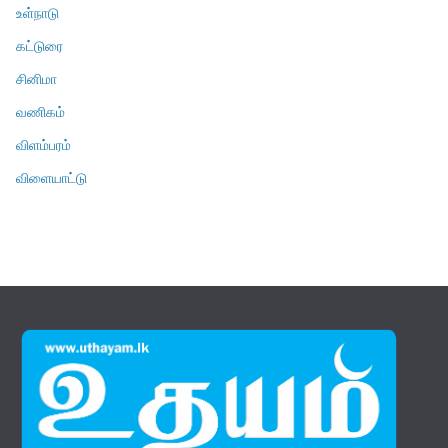
உள்நாடு
கட்டுரை
சினிமா
வணிகம்
விளம்பரம்
விளையாட்டு