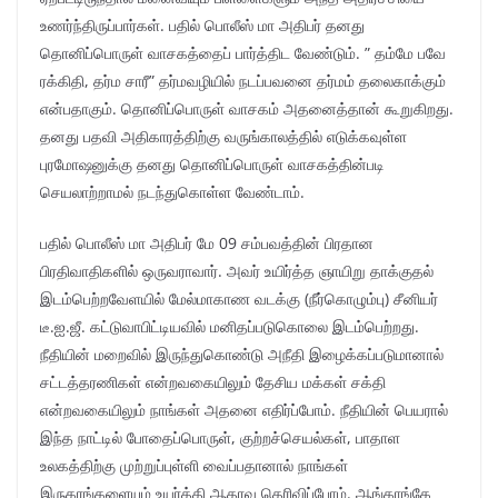
உணர்ந்திருப்பார்கள். பதில் பொலீஸ் மா அதிபர் தனது
தொனிப்பொருள் வாசகத்தைப் பார்த்திட வேண்டும். ” தம்மே பவே
ரக்கிதி, தர்ம சாரீ” தர்மவழியில் நடப்பவனை தர்மம் தலைகாக்கும்
என்பதாகும். தொனிப்பொருள் வாசகம் அதனைத்தான் கூறுகிறது.
தனது பதவி அதிகாரத்திற்கு வருங்காலத்தில் எடுக்கவுள்ள
புரமோஷனுக்கு தனது தொனிப்பொருள் வாசகத்தின்படி
செயலாற்றாமல் நடந்துகொள்ள வேண்டாம்.
பதில் பொலீஸ் மா அதிபர் மே 09 சம்பவத்தின் பிரதான
பிரதிவாதிகளில் ஒருவராவார். அவர் உயிர்த்த ஞாயிறு தாக்குதல்
இடம்பெற்றவேளயில் மேல்மாகாண வடக்கு (நீர்கொழும்பு) சீனியர்
டீ.ஐ.ஜீ. கட்டுவாபிட்டியவில் மனிதப்படுகொலை இடம்பெற்றது.
நீதியின் மறைவில் இருந்துகொண்டு அநீதி இழைக்கப்படுமானால்
சட்டத்தரணிகள் என்றவகையிலும் தேசிய மக்கள் சக்தி
என்றவகையிலும் நாங்கள் அதனை எதிர்ப்போம். நீதியின் பெயரால்
இந்த நாட்டில் போதைப்பொருள், குற்றச்செயல்கள், பாதாள
உலகத்திற்கு முற்றுப்புள்ளி வைப்பதானால் நாங்கள்
இருகரங்களையும் உயர்த்தி ஆதரவு தெரிவிப்போம். ஆங்காங்கே