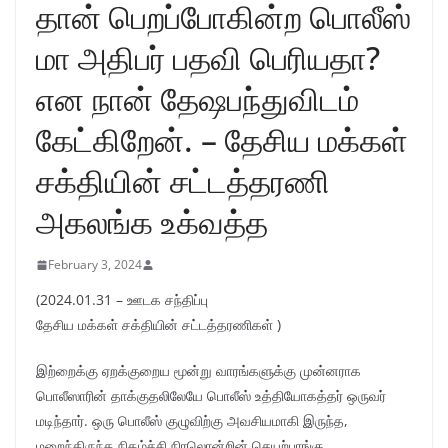
தான் பெறப்போகின்ற பொலீஸ்
மா அதிபர் பதவி பெரியதா?
என நான் தேஷபந்துவிடம்
கேட்கிறேன். – தேசிய மக்கள்
சக்தியின் சட்டத்தரணி
அகலங்க உக்வத்த
February 3, 2024
(2024.01.31 – ஊடக சந்திப்பு
தேசிய மக்கள் சக்தியின் சட்டத்தரணிகள் )
இற்றைக்கு ஏறக்குறைய மூன்று வாரங்களுக்கு முன்னராக
பொலீஸாரின் தாக்குதலிலேயே பொலீஸ் உத்தியோகத்தர் ஒருவர்
மடிந்தார். ஒரு பொலீஸ் குழுவிற்கு அவசியமாகி இருந்த,
மறைந்திருந்த நிகழ்ச்சி நிரலொன்றின் செயற்பாங்கு