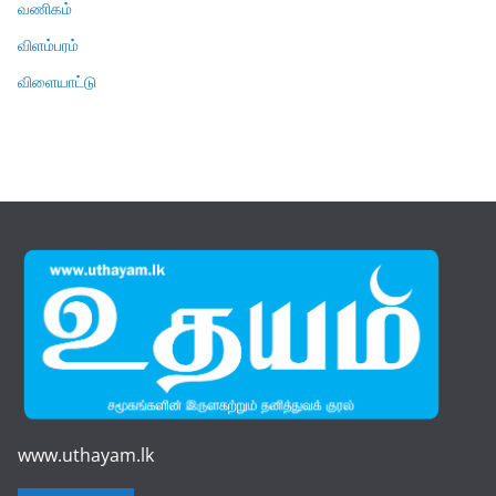
வணிகம்
விளம்பரம்
விளையாட்டு
www.uthayam.lk