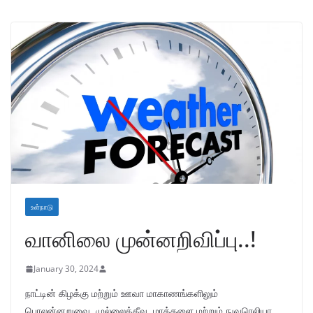
உள்நாடு
வானிலை முன்னறிவிப்பு..!
January 30, 2024
நாட்டின் கிழக்கு மற்றும் ஊவா மாகாணங்களிலும்
பொலன்னறுவை, முல்லைத்தீவு, மாத்தளை மற்றும் நுவரெலியா