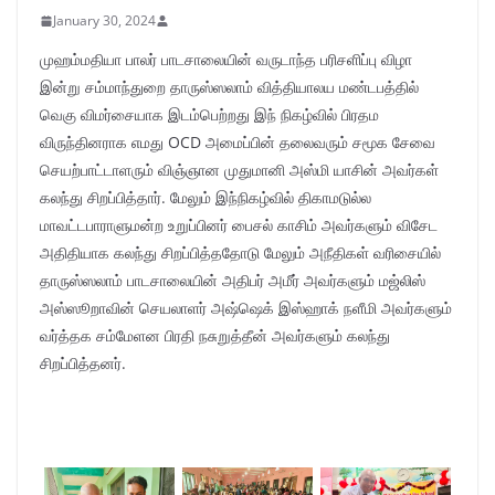
January 30, 2024
முஹம்மதியா பாலர் பாடசாலையின் வருடாந்த பரிசளிப்பு விழா
இன்று சம்மாந்துறை தாருஸ்ஸலாம் வித்தியாலய மண்டபத்தில்
வெகு விமர்சையாக இடம்பெற்றது இந் நிகழ்வில் பிரதம
விருந்தினராக எமது OCD அமைப்பின் தலைவரும் சமூக சேவை
செயற்பாட்டாளரும் விஞ்ஞான முதுமானி அஸ்மி யாசின் அவர்கள்
கலந்து சிறப்பித்தார். மேலும் இந்‌நிகழ்வில் திகாமடுல்ல
மாவட்டபாராளுமன்ற உறுப்பினர் பைசல் காசிம் அவர்களும் விசேட
அதிதியாக கலந்து சிறப்பித்ததோடு மேலும் அநீதிகள் வரிசையில்
தாருஸ்ஸலாம் பாடசாலையின் அதிபர் அமீர் அவர்களும்‌ மஜ்லிஸ்
அஸ்ஸூறாவின் செயலாளர் அஷ்ஷெக் இஸ்ஹாக் நளீமி அவர்களும்
வர்த்தக சம்மேளன பிரதி நசுறுத்தீன் அவர்களும் கலந்து
சிறப்பித்தனர்.