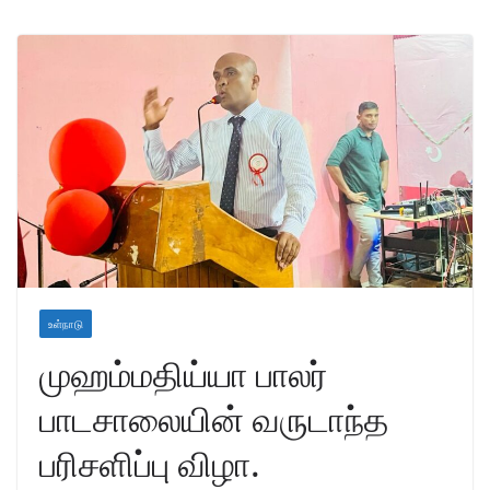
உள்நாடு
முஹம்மதிய்யா பாலர்
பாடசாலையின் வருடாந்த
பரிசளிப்பு விழா.