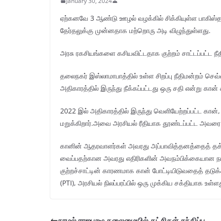
January 30, 2024
ஏற்கனவே 3 ஆண்டு ஊழல் வழக்கில் சிக்கியுள்ள பாகிஸ்தா
தேர்தலுக்கு முன்னதாக மற்றொரு அடி விழுந்துள்ளது.
அரசு ரகசியங்களை கசியவிட்டதாக குற்றம் சாட்டப்பட்ட 
தலைநகர் இஸ்லாமாபாத்தில் உள்ள சிறப்பு நீதிமன்றம் 
அதிகாரத்தில் இருந்து நீக்கப்பட்டது ஒரு சதி என்று கான்
2022 இல் அதிகாரத்தில் இருந்து வெளியேற்றப்பட்ட கான
மறுக்கிறார்.அவை அரசியல் ரீதியாக தூண்டப்பட்ட அவர
கானின் ஆதரவாளர்கள் அவரது அப்பாவித்தனத்தைத் தக்கவ
வைப்பதற்கான அவரது எதிரிகளின் அவநம்பிக்கையான நடவட
குற்றச்சாட்டின் காரணமாக கான் போட்டியிடுவதைத் தடுக
(PTI), அரசியல் நிலப்பரப்பில் ஒரு முக்கிய சக்தியாக உள்ள
நாம‌ல் ராஜ‌ப‌க்ஷ‌ த‌லைமையில் க‌ட்சிக‌ள் ச‌ந்திப்பு..