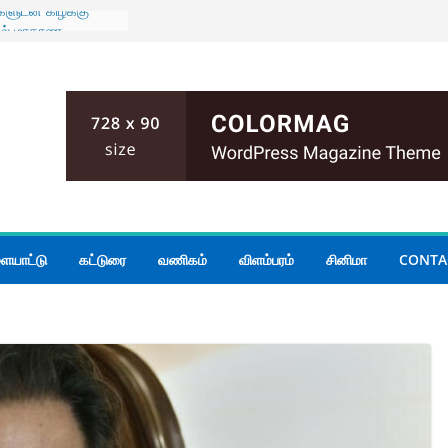
ிகளுடன் கிழக்கு
பில் மாகாண
ரையாடல்
ும் பதற்றம்;
யோகம்
லை மோதல்; இருவர்
ாலை அமைதியின்மை
நீதியமைச்சர்
ன் கூடிய மழை
ையாட்டு
கட்டுரை
வணிகம்
விளம்பரம்
சினிமா
CONTA