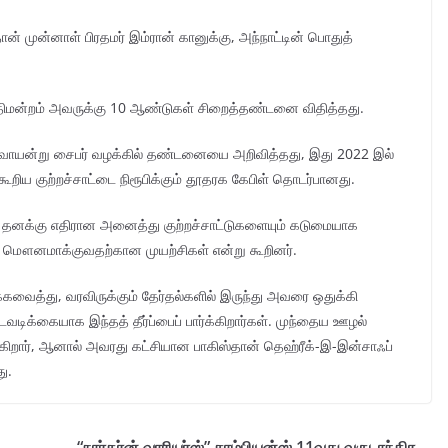
ன் முன்னாள் பிரதமர் இம்ரான் கானுக்கு, அந்நாட்டின் பொதுத்
நீதிமன்றம் அவருக்கு 10 ஆண்டுகள் சிறைத்தண்டனை விதித்தது.
செவ்வாயன்று சைபர் வழக்கில் தண்டனையை அறிவித்தது, இது 2022 இல்
 கூறிய குற்றச்சாட்டை நிரூபிக்கும் தூதரக கேபிள் தொடர்பானது.
், தனக்கு எதிரான அனைத்து குற்றச்சாட்டுகளையும் கடுமையாக
ை மௌனமாக்குவதற்கான முயற்சிகள் என்று கூறினர்.
ைத்து, வரவிருக்கும் தேர்தல்களில் இருந்து அவரை ஒதுக்கி
ிக்கையாக இந்தத் தீர்ப்பைப் பார்க்கிறார்கள். முந்தைய ஊழல்
்கிறார், ஆனால் அவரது கட்சியான பாகிஸ்தான் தெஹ்ரீக்-இ-இன்சாஃப்
து.
“நார்தர்ன் வாரியர்ஸ்” சாம்பியன்ஸ் 11வது வருடாந்திர