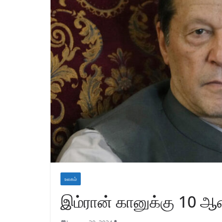
உலகம்
இம்ரான் கானுக்கு 10 ஆண