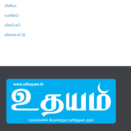
சினிமா
வணிகம்
விளம்பரம்
விளையாட்டு