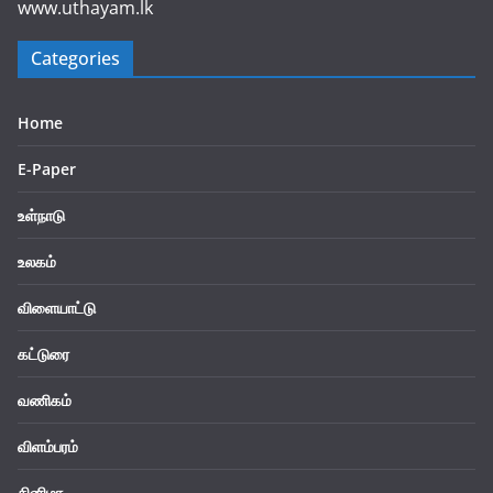
www.uthayam.lk
Categories
Home
E-Paper
உள்நாடு
உலகம்
விளையாட்டு
கட்டுரை
வணிகம்
விளம்பரம்
சினிமா