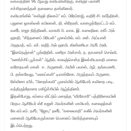
வகவத்தின் 96 ஆவது கவியரங்கிற்கு, கவிஞர் பவானி
சச்சிதானந்தன் தலைமை தாங்கினார்.
கவியரங்கில் “கவிஞர் திலகம்” எம். பிரேம்ராஜ், வதிரி சி. ரவீந்திரன்,
பதுளை ஒகஸ்டீன் கபிலகன், தி. ஸ்ரீதரன், வாழைத்தோட்டம் எம்.
வஸீர், ராஜா நித்திலன், வாசுகி பி. வாசு, இ. கலைநிலா, ரகீப் அல்
ஹாதி, “சிந்தனைப் பிரியன்” முஸம்மில், எம். என். அய்யான்
அஹமத், எம். எச். ரஷீத் அல் ஹாமி, கிண்ணியா அமீர் அலி,
“இளநெஞ்சன்” முர்ஷிதீன், மஸீதா அன்சார், ந. தாமரைச் செல்வி,
“உணர்ச்சிப் பூக்கள்” ஆதில், காலஞ்சென்ற இலக்கியவாதி மாவை
வரோதயன் மகன் ச. அருணன், அமீன் பவாஸ், ஆர். தங்கமணி,
பி. தங்கவேலு, “மலாய்கவி” டிவாங்ஸோ, அருந்தவம் அருணா,
ரிஸ்மினா ரபீக், “பிறைக்கவி” முஸம்மில் ஆகியோர் கவிதை பாடி,
வந்திருந்தோரை மகிழ்ச்சியில் ஆழ்த்தினர்.
இதன்போது, எம்மை விட்டும் மறைந்த “வீரகேசரி” பத்திரிகையின்
பிரதம ஆசிரியர் ஸ்ரீ கஜன் அவர்களின் மாமியார், கலைஞர்கள்
கே.எம்.எம். நசீர், “ஜோபு” நஸீர், “கலைவாதி” கலீல் அவர்களின்
மனைவி ஆகியோருக்கான மௌனப் பிரார்த்தனையும்
இடம்பெற்றது.