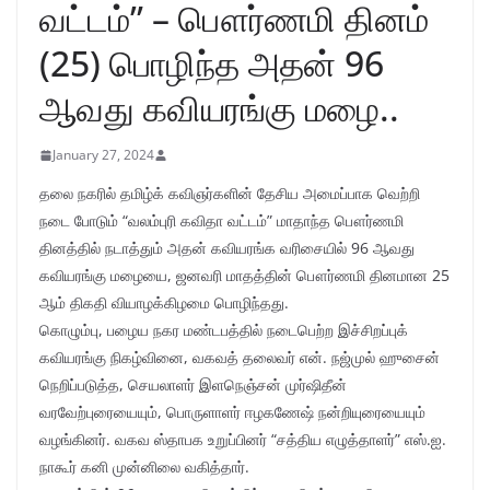
வட்டம்” – பௌர்ணமி தினம்
(25) பொழிந்த அதன் 96
ஆவது கவியரங்கு மழை..
January 27, 2024
தலை நகரில் தமிழ்க் கவிஞர்களின் தேசிய அமைப்பாக வெற்றி
நடை போடும் “வலம்புரி கவிதா வட்டம்” மாதாந்த பௌர்ணமி
தினத்தில் நடாத்தும் அதன் கவியரங்க வரிசையில் 96 ஆவது
கவியரங்கு மழையை, ஜனவரி மாதத்தின் பௌர்ணமி தினமான 25
ஆம் திகதி வியாழக்கிழமை பொழிந்தது.
கொழும்பு, பழைய நகர மண்டபத்தில் நடைபெற்ற இச்சிறப்புக்
கவியரங்கு நிகழ்வினை, வகவத் தலைவர் என். நஜ்முல் ஹுசைன்
நெறிப்படுத்த, செயலாளர் இளநெஞ்சன் முர்ஷிதீன்
வரவேற்புரையையும், பொருளாளர் ஈழகணேஷ் நன்றியுரையையும்
வழங்கினர். வகவ ஸ்தாபக உறுப்பினர் “சத்திய எழுத்தாளர்” எஸ்.ஐ.
நாகூர் கனி முன்னிலை வகித்தார்.