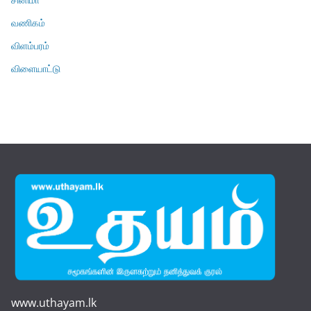
வணிகம்
விளம்பரம்
விளையாட்டு
www.uthayam.lk