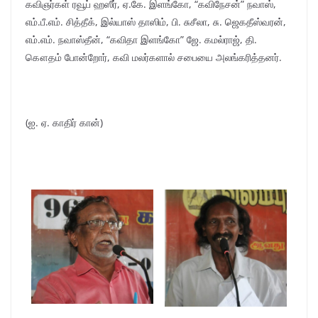
கவிஞர்கள் ரவூப் ஹஸீர், ஏ.கே. இளங்கோ, “கவிநேசன்” நவாஸ்,
எம்.பீ.எம். சித்தீக், இல்யாஸ் தாஸிம், பி. சுசீலா, சு. ஜெகதீஸ்வரன்,
எம்.எம். நவாஸ்தீன், “கவிதா இளங்கோ” ஜே. கமல்ராஜ், தி.
கௌதம் போன்றோர், கவி மலர்களால் சபையை அலங்கரித்தனர்.
(ஐ. ஏ. காதிர் கான்)