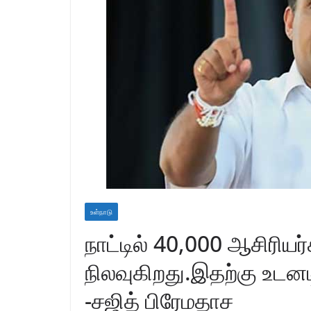
உள்நாடு
நாட்டில் 40,000 ஆசிரியர
நிலவுகிறது.இதற்கு உடனடி
-சஜித் பிரேமதாச