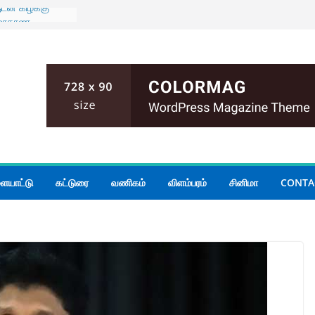
ுடன் கிழக்கு
் மாகாண
யாடல்
் பதற்றம்;
ம்
மோதல்; இருவர்
 அமைதியின்மை
ியமைச்சர்
 கூடிய மழை
ையாட்டு
கட்டுரை
வணிகம்
விளம்பரம்
சினிமா
CONTA