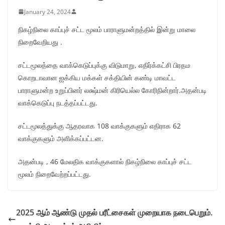
January 24, 2024
நிகழ்நிலை காப்புச் சட்ட மூலம் பாராளுமன்றத்தில் இன்று மாலை
நிறைவேறியது .
சட்டமூலத்தை வாக்கெடுப்புக்கு விடுமாறு, எதிர்க்கட்சி பிரதம
கொறடாவான ஐக்கிய மக்கள் சக்தியின் கண்டி மாவட்ட
பாராளுமன்ற உறுப்பினர் லக்ஷ்மன் கிரியெல்ல கோரிநின்றார்.அதன்படி
வாக்கெடுப்பு நடத்தப்பட்டது.
சட்டமூலத்துக்கு ஆதரவாக 108 வாக்குகளும் எதிராக 62
வாக்குகளும் அளிக்கப்பட்டன.
அதன்படி , 46 மேலதிக வாக்குகளால் நிகழ்நிலை காப்புச் சட்ட
மூலம் நிறைவேற்றப்பட்டது.
2025 ஆம் ஆண்டு முதல் பரீட்சைகள் முறையாக நடைபெறும்.