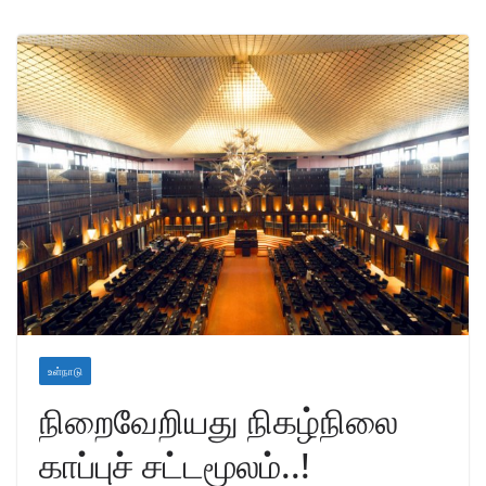
உள்நாடு
நிறைவேறியது நிகழ்நிலை
காப்புச் சட்டமூலம்..!