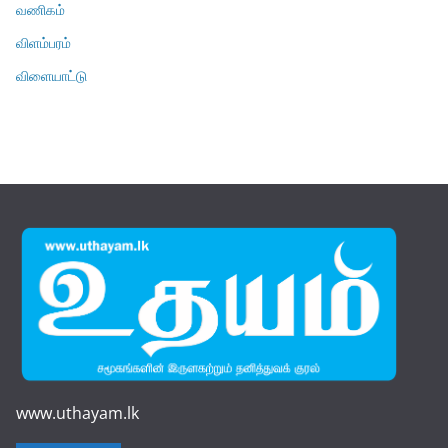
வணிகம்
விளம்பரம்
விளையாட்டு
www.uthayam.lk