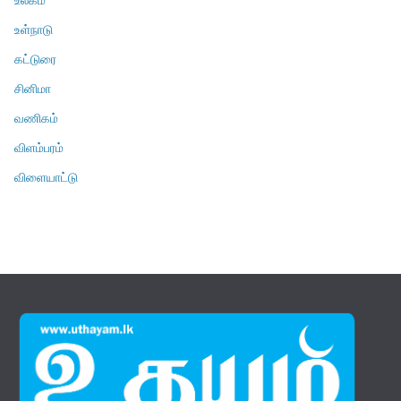
உள்நாடு
கட்டுரை
சினிமா
வணிகம்
விளம்பரம்
விளையாட்டு