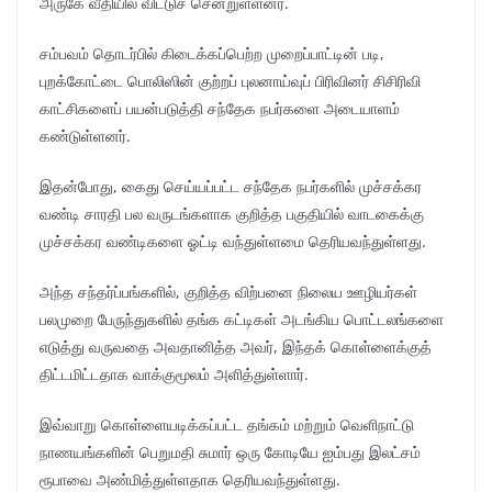
அருகே வீதியில் விட்டுச் சென்றுள்ளனர்.
சம்பவம் தொடர்பில் கிடைக்கப்பெற்ற முறைப்பாட்டின் படி,
புறக்கோட்டை பொலிஸின் குற்றப் புலனாய்வுப் பிரிவினர் சிசிரிவி
காட்சிகளைப் பயன்படுத்தி சந்தேக நபர்களை அடையாளம்
கண்டுள்ளனர்.
இதன்போது, கைது செய்யப்பட்ட சந்தேக நபர்களில் முச்சக்கர
வண்டி சாரதி பல வருடங்களாக குறித்த பகுதியில் வாடகைக்கு
முச்சக்கர வண்டிகளை ஓட்டி வந்துள்ளமை தெரியவந்துள்ளது.
அந்த சந்தர்ப்பங்களில், குறித்த விற்பனை நிலைய ஊழியர்கள்
பலமுறை பேருந்துகளில் தங்க கட்டிகள் அடங்கிய பொட்டலங்களை
எடுத்து வருவதை அவதானித்த அவர், இந்தக் கொள்ளைக்குத்
திட்டமிட்டதாக வாக்குமூலம் அளித்துள்ளார்.
இவ்வாறு கொள்ளையடிக்கப்பட்ட தங்கம் மற்றும் வெளிநாட்டு
நாணயங்களின் பெறுமதி சுமார் ஒரு கோடியே ஐம்பது இலட்சம்
ரூபாவை அண்மித்துள்ளதாக தெரியவந்துள்ளது.