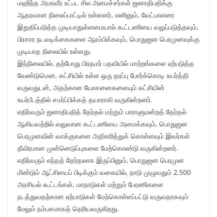
மஹிந்த அமரவீர உட்பட சில அமைச்சர்கள் ஜனாதிபதிக்கு
ஆதரவான நிலைப்பாட்டில் உள்ளனர். எனினும், வேட்பாளரை
இறுதிப்படுத்த முடியாதுள்ளமையால் கூட்டணியை வலுப்படுத்தவும்,
பிரசார நடவடிக்கைகளை ஆரம்பிக்கவும், பொதுஜன பெரமுனவுக்கு
முடியாத நிலையில் உள்ளது.
இந்நிலையில், தற்போது பிரதமர் பதவியில் மாற்றங்களை ஏற்படுத்த
வேண்டுமென, கட்சியில் உள்ள ஒரு தரப்பு போர்க்கொடி உயர்த்தி
வருவதுடன், அதற்கான யோசனைகளையும் கட்சியின்
உயர்பீடத்தில் சமர்ப்பிக்கத் தயாராகி வருகின்றனர்.
எதிர்வரும் ஜனாதிபதித் தேர்தல் மற்றும் பாராளுமன்றத் தேர்தல்
ஆகியவற்றில் வலுவான கூட்டணியை அமைக்கவும், பொதுஜன
பெரமுனவின் வாக்குகளை அதிகரித்துக் கொள்ளவும் இவர்கள்
தீவிரமான முன்னெடுப்புகளை மேற்கொண்டு வருகின்றனர்.
எதிர்வரும் எந்தத் தேர்தலாக இருப்பினும், பொதுஜன பெரமுன
மீண்டும் ஆட்சியைப் பிடிக்கும் வகையில், நாடு முழுவதும் 2,500
அரசியல் கூட்டங்கள், மாநாடுகள் மற்றும் பேரணிகளை
நடத்துவதற்கான ஏற்பாடுகள் மேற்கொள்ளப்பட்டு வருவதாகவும்
மேலும் நம்பகமாகத் தெரியவருகிறது.