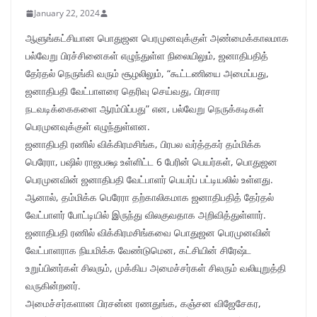
January 22, 2024
ஆளுங்கட்சியான பொதுஜன பெரமுனவுக்குள் அண்மைக்காலமாக
பல்வேறு பிரச்சினைகள் எழுந்துள்ள நிலையிலும், ஜனாதிபதித்
தேர்தல் நெருங்கி வரும் சூழலிலும், “கூட்டணியை அமைப்பது,
ஜனாதிபதி வேட்பாளரை தெரிவு செய்வது, பிரசார
நடவடிக்கைகளை ஆரம்பிப்பது” என, பல்வேறு நெருக்கடிகள்
பெரமுனவுக்குள் எழுந்துள்ளன.
ஜனாதிபதி ரணில் விக்கிரமசிங்க, பிரபல வர்த்தகர் தம்மிக்க
பெரேரா, பஷில் ராஜபக்ஷ உள்ளிட்ட 6 பேரின் பெயர்கள், பொதுஜன
பெரமுனவின் ஜனாதிபதி வேட்பாளர் பெயர்ப் பட்டியலில் உள்ளது.
ஆனால், தம்மிக்க பெரேரா தற்காலிகமாக ஜனாதிபதித் தேர்தல்
வேட்பாளர் போட்டியில் இருந்து விலகுவதாக அறிவித்துள்ளார்.
ஜனாதிபதி ரணில் விக்கிரமசிங்கவை பொதுஜன பெரமுனவின்
வேட்பாளராக நியமிக்க வேண்டுமென, கட்சியின் சிரேஷ்ட
உறுப்பினர்கள் சிலரும், முக்கிய அமைச்சர்கள் சிலரும் வலியுறுத்தி
வருகின்றனர்.
அமைச்சர்களான பிரசன்ன ரணதுங்க, கஞ்சன விஜேசேகர,