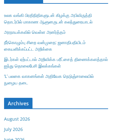
உலக வங்கி பிரதிநிதிகளுடன் கிழக்கு அபிவிருத்தி
தொடர்பில் மாகாண ஆளுனருடன் கலந்துரையாடல்
அரநாயக்கவில் வெள்ள அனர்த்தம்
நீர்கொழும்பு சிறை வன்முறை; ஜனாதிபதியிடம்
கையளிக்கப்பட்ட அறிக்கை
இடர்கள் ஏற்பட்டால் அறிவிக்க பரீட்சைத் திணைக்களத்தால்
ஐந்து தொலைபேசி இலக்கங்கள்
‘L’ பலகை வாகனங்கள் அதிவேக நெடுஞ்சாலையில்
நுழைய தடை
Archives
August 2026
July 2026
June 2026