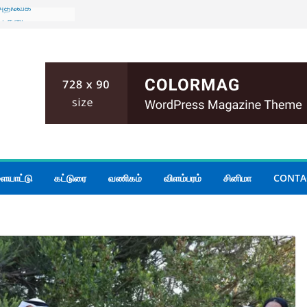
 அதிவேக
ைய தடை
ுடன் கிழக்கு
் மாகாண
யாடல்
அனர்த்தம்
முறை;
்கப்பட்ட
ிக்க பரீட்சைத்
து தொலைபேசி
ையாட்டு
கட்டுரை
வணிகம்
விளம்பரம்
சினிமா
CONTA