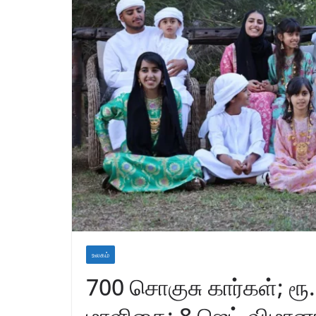
உலகம்
700 சொகுசு கார்கள்; ரூ.
மாளிகை; 8 ஜெட் விமானங