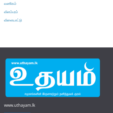
வணிகம்
விளம்பரம்
விளையாட்டு
www.uthayam.lk