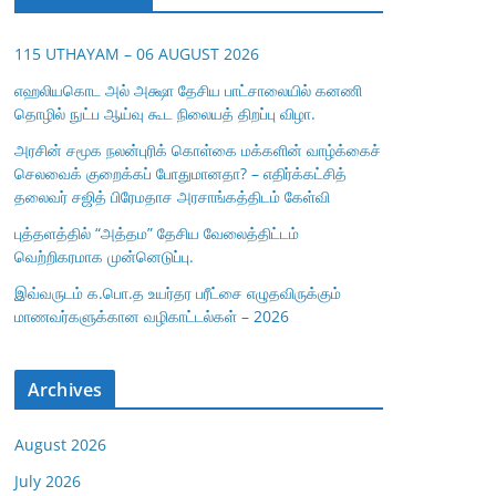
115 UTHAYAM – 06 AUGUST 2026
எஹலியகொட அல் அக்ஷா தேசிய பாட்சாலையில் கனணி
தொழில் நுட்ப ஆய்வு கூட நிலையத் திறப்பு விழா.
அரசின் சமூக நலன்புரிக் கொள்கை மக்களின் வாழ்க்கைச்
செலவைக் குறைக்கப் போதுமானதா? – எதிர்க்கட்சித்
தலைவர் சஜித் பிரேமதாச அரசாங்கத்திடம் கேள்வி
புத்தளத்தில் “அத்தம” தேசிய வேலைத்திட்டம்
வெற்றிகரமாக முன்னெடுப்பு.
இவ்வருடம் க.பொ.த உயர்தர பரீட்சை எழுதவிருக்கும்
மாணவர்களுக்கான வழிகாட்டல்கள் – 2026
Archives
August 2026
July 2026