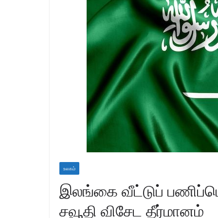
உலகம்
இலங்கை வீட்டுப் பணிப்ப
சவூதி விசேட தீர்மானம்