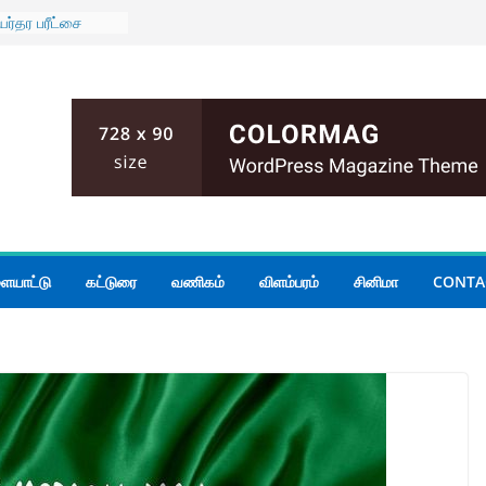
ர்தர பரீட்சை
வர்களுக்கான
6
 AUGUST 2026
ஷா தேசிய
ொழில் நுட்ப
ப்பு விழா.
ரிக் கொள்கை
் செலவைக்
 – எதிர்க்கட்சித்
ாச அரசாங்கத்திடம்
ையாட்டு
கட்டுரை
வணிகம்
விளம்பரம்
சினிமா
CONTA
 தேசிய
ிகரமாக