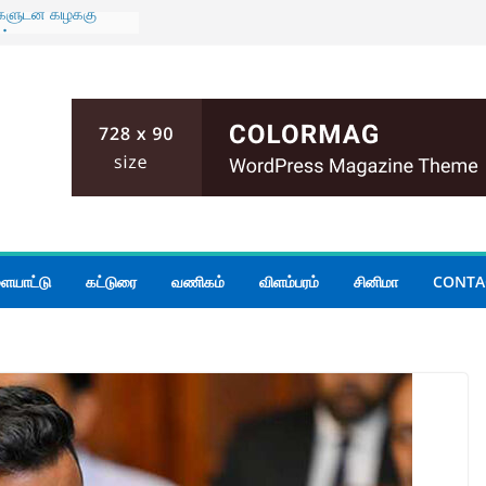
ிகளுடன் கிழக்கு
பில் மாகாண
ரையாடல்
ும் பதற்றம்;
யோகம்
லை மோதல்; இருவர்
ாலை அமைதியின்மை
நீதியமைச்சர்
ன் கூடிய மழை
ையாட்டு
கட்டுரை
வணிகம்
விளம்பரம்
சினிமா
CONTA