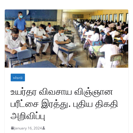
உள்நாடு
உயர்தர விவசாய விஞ்ஞான
பரீட்சை இரத்து. புதிய திகதி
அறிவிப்பு
January 16, 2024