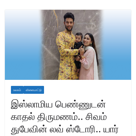
உலகம்
விளையாட்டு
இஸ்லாமிய பெண்ணுடன்
காதல் திருமணம்.. சிவம்
துபேவின் லவ் ஸ்டோரி.. யார்