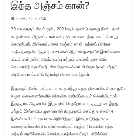
இந்த அஞ்சம் கான்?
January 16, 2024
30 வயதாகும் சிவம் துபே, 2021ஆம் ஆண்டு தனது நீண்ட நாள்
காதலியான அஞ்சம் கான் என்ற பெண்ணை திருமணம் செய்து
கொண்டார். இஸ்லாமியரான அஞ்சம் கான், உத்தரப் பிரதேச
மாநிலத்தை சேர்ந்தவர். ஃபைன்ஸ் ஆர்ட்ஸ் துறையில் இளங்கலை
பட்டம் பெற்றுள்ள அவர், நடிப்பு மற்றும் மாடலிங் துறையில்
செயலாற்றி வருகிறார். சில தொலைக்காட்சி தொடர்கள் மற்றும்
வீடியோ பாடல்களில் தோன்றி பிரபலமடைந்தவர்.
இருவரும் நீண்ட நாட்களாக காதலித்து வந்த நிலையில், சிவம் துபே
சமூக வலைதளங்களில் எந்தவித அறிவிப்பையும் வெளியிடாமல்
இருந்தார். அதன்பின் இருவரின் பெற்றோர் சம்மதத்துடன் இந்து
மற்றும் இஸ்லாமிய முறைகளில் திருமணம் செய்து கொண்டு
இன்ஸ்டாகிராம் மூலமாக அறிவித்தார். இதையடுத்து சமூக
வலைதளங்களில் சில விமர்சனங்கள் எழுந்த நிலையில், எந்த
பதிலும் அளிக்காமல் சொந்த வாழ்க்கையிலும், கிரிக்கெட்