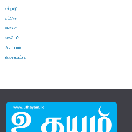
உள்நாடு
கட்டுரை
சினிமா
வணிகம்
விளம்பரம்
விளையாட்டு