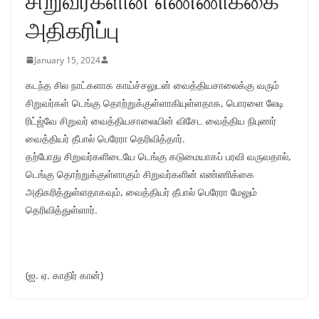
சிறுவர்களின் எண்ணிக்கை
அதிகரிப்பு
January 15, 2024
கடந்த சில நாட்களாக காய்ச்சலுடன் வைத்தியசாலைக்கு வரும்
சிறுவர்கள் டெங்கு தொற்றுக்குள்ளாகியுள்ளதாக, பொரளை லேடி
ரிட்ஜ்வே சிறுவர் வைத்தியசாலையின் விசேட வைத்திய நிபுணர்
வைத்தியர் தீபால் பெரேரா தெரிவித்தார்.
தற்போது சிறுவர்களிடையே டெங்கு கடுமையாகப் பரவி வருவதால்,
டெங்கு தொற்றுக்குள்ளாகும் சிறுவர்களின் எண்ணிக்கை
அதிகரித்துள்ளதாகவும், வைத்தியர் தீபால் பெரேரா மேலும்
தெரிவித்துள்ளார்.
(ஐ. ஏ. காதிர் கான்)