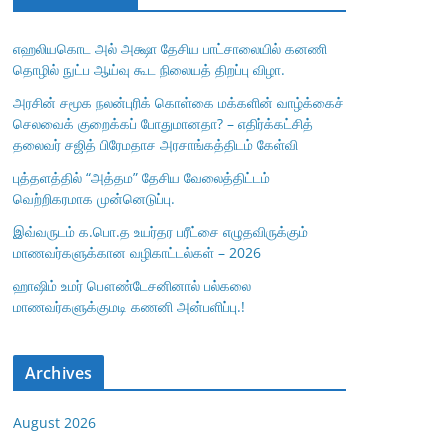
எஹலியகொட அல் அக்ஷா தேசிய பாட்சாலையில் கனணி
தொழில் நுட்ப ஆய்வு கூட நிலையத் திறப்பு விழா.
அரசின் சமூக நலன்புரிக் கொள்கை மக்களின் வாழ்க்கைச்
செலவைக் குறைக்கப் போதுமானதா? – எதிர்க்கட்சித்
தலைவர் சஜித் பிரேமதாச அரசாங்கத்திடம் கேள்வி
புத்தளத்தில் “அத்தம” தேசிய வேலைத்திட்டம்
வெற்றிகரமாக முன்னெடுப்பு.
இவ்வருடம் க.பொ.த உயர்தர பரீட்சை எழுதவிருக்கும்
மாணவர்களுக்கான வழிகாட்டல்கள் – 2026
ஹாஷிம் உமர் பௌண்டேசனினால் பல்கலை
மாணவர்களுக்குமடி கணனி அன்பளிப்பு.!
Archives
August 2026