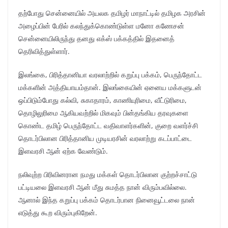
தற்போது சென்னையில் அயலக தமிழர் மாநாட்டில் தமிழக அரசின்
அழைப்பின் பேரில் கலந்துக்கொண்டுள்ள மனோ கணேசன்
சென்னையிலிருந்து தனது எக்ஸ் பக்கத்தில் இதனைத்
தெரிவித்துள்ளார்.
இலங்கை, பிரித்தானியா வரலாற்றில் கறுப்பு பக்கம், பெருந்தோட்ட
மக்களின் அத்தியாயம்தான். இலங்கையின் ஏனைய மக்களுடன்
ஒப்பிடும்போது கல்வி, சுகாதாரம், காணியுரிமை, வீட்டுரிமை,
தொழிலுரிமை ஆகியவற்றில் மிகவும் பின்தங்கிய தரவுகளை
கொண்ட தமிழ் பெருந்தோட்ட வதிவாளர்களின், குறை வளர்ச்சி
தொடர்பிலான பிரித்தானிய முடியரசின் வரலாற்று கடப்பாட்டை
இளவரசி ஆன் ஏற்க வேண்டும்.
நலிவுற்ற பிரிவினரான நமது மக்கள் தொடர்பிலான குற்றச்சாட்டு
பட்டியலை இளவரசி ஆன் மீது சுமத்த நான் விரும்பவில்லை.
ஆனால் இந்த கறுப்பு பக்கம் தொடர்பான நினைவூட்டலை நான்
எடுத்து கூற விரும்புகிறேன்.