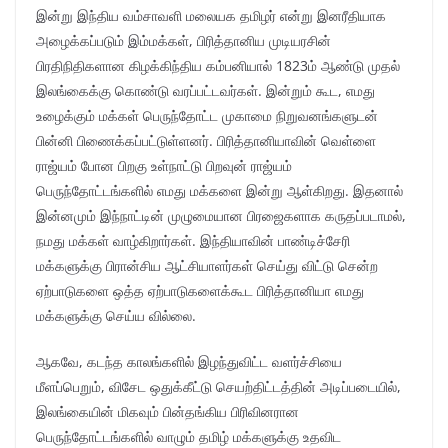
இன்று இந்திய வம்சாவளி மலையக தமிழர் என்று இனரீதியாக
அழைக்கப்படும் இம்மக்கள், பிரித்தானிய முடியரசின்
பிரதிநிதிகளான கிழக்கிந்திய கம்பனியால் 1823ம் ஆண்டு முதல்
இலங்கைக்கு கொண்டு வரப்பட்டவர்கள். இன்றும் கூட, எமது
உழைக்கும் மக்கள் பெருந்தோட்ட முகாமை நிறுவனங்களுடன்
பின்னி பிணைக்கப்பட்டுள்ளனர். பிரித்தானியாவின் வெள்ளை
ராஜ்யம் போன பிறகு உள்நாட்டு பிறவுன் ராஜ்யம்
பெருந்தோட்டங்களில் எமது மக்களை இன்று ஆள்கிறது. இதனால்
இன்னமும் இந்நாட்டின் முழுமையான பிரஜைகளாக கருதப்படாமல்,
நமது மக்கள் வாழ்கிறார்கள். இந்தியாவின் பாண்டிச்சேரி
மக்களுக்கு பிரான்சிய ஆட்சியாளர்கள் செய்து விட்டு சென்ற
ஏற்பாடுகளை ஒத்த ஏற்பாடுகளைக்கூட பிரித்தானியா எமது
மக்களுக்கு செய்ய வில்லை.
ஆகவே, கடந்த காலங்களில் இழந்துவிட்ட வளர்ச்சியை
மீளப்பெறும், விசேட ஒதுக்கீட்டு செயற்திட்டத்தின் அடிப்படையில்,
இலங்கையின் மிகவும் பின்தங்கிய பிரிவினரான
பெருந்தோட்டங்களில் வாழும் தமிழ் மக்களுக்கு உதவிட