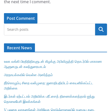
the next time I comment.
Search
Recent News
உலக வங்கி பிரதிநிதிகளுடன் கிழக்கு அபிவிருத்தி தொடர்பில் மாகாண
ஆளுனருடன் கலந்துரையாடல்
அரநாயக்கவில் வெள்ள அனர்த்தம்
நீர்கொழும்பு சிறை வன்முறை; ஜனாதிபதியிடம் கையளிக்கப்பட்ட
அறிக்கை
இடர்கள் ஏற்பட்டால் அறிவிக்க பரீட்சைத் திணைக்களத்தால் ஐந்து
தொலைபேசி இலக்கங்கள்
‘L’ பலகை வாகனங்கள் அதிவேக நெடுஞ்சாலையில் நுழைய தடை