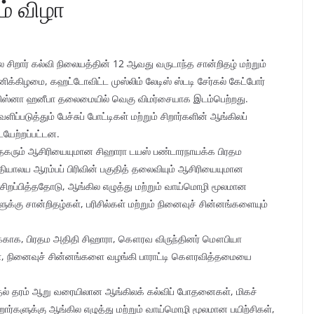
ம் விழா
ார் கல்வி நிலையத்தின் 12 ஆவது வருடாந்த சான்றிதழ் மற்றும்
சனிக்கிழமை, கஹட்டோவிட்ட முஸ்லிம் லேடிஸ் ஸ்டடி சேர்கல் கேட்போர்
றிஸ்னா ஹனீபா தலைமையில் வெகு விமர்சையாக இடம்பெற்றது.
படுத்தும் பேச்சுப் போட்டிகள் மற்றும் சிறார்களின் ஆங்கிலப்
ேற்றப்பட்டன.
ரிசோதகரும் ஆசிரியையுமான சிஹாரா டயஸ் பண்டாரநாயக்க பிரதம
தியாலய ஆரம்பப் பிரிவின் பகுதித் தலைவியும் ஆசிரியையுமான
ிறப்பித்ததோடு, ஆங்கில எழுத்து மற்றும் வாய்மொழி மூலமான
்கு சான்றிதழ்கள், பரிசில்கள் மற்றும் நினைவுச் சின்னங்களையும்
தமைக்காக, பிரதம அதிதி சிஹாரா, கௌரவ விருந்தினர் மௌபியா
னா, நினைவுச் சின்னங்களை வழங்கி பாராட்டி கௌரவித்தமையை
 முதல் தரம் ஆறு வரையிலான ஆங்கிலக் கல்விப் போதனைகள், மிகச்
ார்களுக்கு ஆங்கில எழுத்து மற்றும் வாய்மொழி மூலமான பயிற்சிகள்,