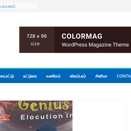
ெய்யலாம்.
புத் திருத்தம்;
யாராகும்
 போதும் எல்.பீ.எல்.
ள் குறித்து
ாரிகளுடன்
ாதிபதி
ச்சினை
ளில் போதல்கள்
ையாட்டு
கட்டுரை
வணிகம்
விளம்பரம்
சினிமா
CONTA