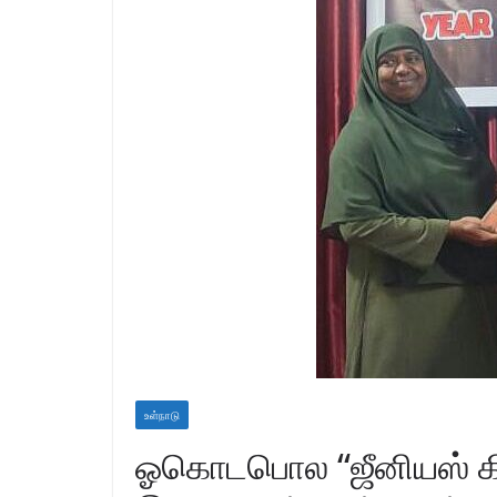
உள்நாடு
ஓகொடபொல “ஜீனியஸ் கிட