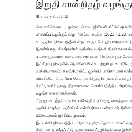
இறுதி சான்றிதழ் வழங்கு
January 8, 2024
வெயாங்கொடை – ஓகொடபொல “ஜீனியஸ் கிட்ஸ்” ஆங்கில சிற
பரிசளிப்பு வழங்கும் விழா நிகழ்வு, கடந்த (2023.12.23) 
கூடத்தில், நிலையத்தின் ஸ்தாபகரும் பொறுப்பாளருமான
இதன்போது, சிறார்களின் ஆங்கில அறிவுத் திறன்களை வெளிப்
பாடல்களுடனான கலை கலாசார நடன நிகழ்வுகளும் மேடைய
இச்சிறப்பு நிகழ்வில், ஆங்கிலப் பேச்சு மற்றும் நடன ப
அதிதியாகவும், கஹட்டோவிட்ட முஸ்லிம் பாலிகா மகா வித்
எம்.எம்.கே. மௌபியா கௌரவ விருந்தினராகவும் கலந்து ச
போட்டிகளில் தமது திறமைகளை வெளிப்படுத்திய சிறார்களுக
வழங்கி கௌரவித்தனர்.
அத்துடன், இந்நிகழ்வில் பங்கேற்றி சிறப்பித்து வைத்
ஆகியோருக்கு, ஆங்கிலக் கல்வி நிலைய ஸ்தாபகர் றிஸ்
விசேடமாகக் குறிப்பிட முடியும்.
இக்கல்வி நிலையத்தில், சிறார்களுக்கு ஆரம்பக் கல்வி
சிறப்பாக நடாத்தப்பட்டு வருவதாகவும், இதேவேளை இச்சிற