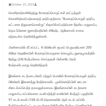
October 25, 2023
வெளிநாடுகளிலிருந்து போதைப்பொருட்கள் நாட்டிற்குள்
கொண்டுவரப்படுவதைத் தடுப்பதற்காக “போதைப்பொருள் தடுப்பு
கட்டளை நிறுவனமொன்று” ஸ்தாபிக்கப்படுமென தேசிய பாதுகாப்பு
தொடர்பிலான ஜனாதிபதியின் சிரேஷ்ட ஆலோசகர் சாகல
ரத்நாயக்க தெரிவித்துள்ளார்.
அண்மையில் மீட்கப்பட்ட 4 பில்லியன் ரூபாய் பெறுமதியான 200
கிலோ ஹெரோயின் போதைப்பொருளை கொழும்பு துறைமுகத்தில்
நேற்று (24) மேற்பார்வை செய்ததன் பின்னரே அவர்
மேற்கண்டவாறு தெரிவித்தார்.
இலங்கை கடற்படையினர் மற்றும் பொலிஸ் போதைப்பொருள் தடுப்பு
பிரிவினர் இணைந்து மேற்கொண்ட முன்னெடுப்பின் ஊடாக
கிடைக்கப்பெற்ற தகவலுக்கமைய இலங்கையின் கடற்கரை
பாதுகாப்பு கப்பல்களை பயன்படுத்தி காலியின் மேற்குப் பகுதியில்
91 கடல் மைல் (168 கி.மீ) தொலைவில் ஆள் கடல் பரப்பில்
மேற்கொள்ளப்பட்ட நடவடிக்கையின்போதே மேற்படி ஹெரோயின்