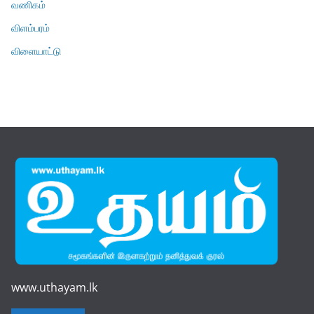
வணிகம்
விளம்பரம்
விளையாட்டு
www.uthayam.lk