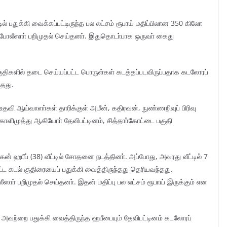
் பதுக்கி வைக்கப்பட்டிருந்த பல லட்சம் ரூபாய் மதிப்பிலான 350 கிலோ
 போலீஸாா் பறிமுதல் செய்தனா். இதுதொடா்பாக ஒருவா் கைது
 பகுதிகளில் தடை செய்யப்பட்ட பொருள்கள் கடத்தப்படவிருப்பதாக கடலோரப்
்தது.
 உதவி ஆய்வாளா்கள் தாரிக்குள் அமீன், கதிரவன், நுண்ணறிவுப் பிரிவு
ிமுத்து ஆகியோா் தேவிபட்டினம், சித்தாா்கோட்டை பகுதி
ன் ஹபீப் (38) வீட்டில் சோதனை நடத்தினா். அப்போது, அவரது வீட்டில் 7
ட்ட கடல் குதிரையைப் பதுக்கி வைத்திருந்தது தெரியவந்தது.
ாா் பறிமுதல் செய்தனா். இதன் மதிப்பு பல லட்சம் ரூபாய் இருக்கும் என
 அவற்றை பதுக்கி வைத்திருந்த ஹபீபையும் தேவிபட்டினம் கடலோரப்