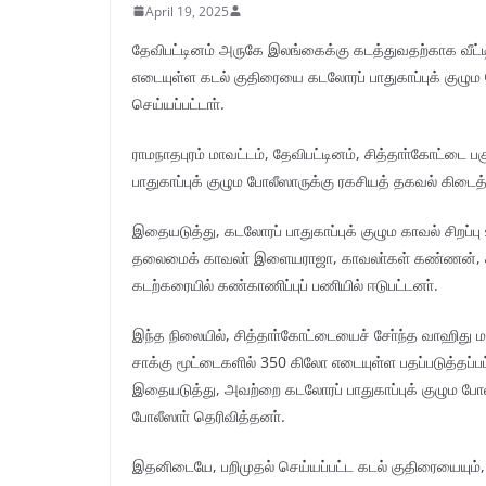
April 19, 2025
தேவிபட்டினம் அருகே இலங்கைக்கு கடத்துவதற்காக வீட்டில
எடையுள்ள கடல் குதிரையை கடலோரப் பாதுகாப்புக் குழும
செய்யப்பட்டாா்.
ராமநாதபுரம் மாவட்டம், தேவிபட்டினம், சித்தாா்கோட்டை
பாதுகாப்புக் குழும போலீஸாருக்கு ரகசியத் தகவல் கிடைத
இதையடுத்து, கடலோரப் பாதுகாப்புக் குழும காவல் சிறப்பு
தலைமைக் காவலா் இளையராஜா, காவலா்கள் கண்ணன், காள
கடற்கரையில் கண்காணிப்புப் பணியில் ஈடுபட்டனா்.
இந்த நிலையில், சித்தாா்கோட்டையைச் சோ்ந்த வாஹிது மக
சாக்கு மூட்டைகளில் 350 கிலோ எடையுள்ள பதப்படுத்தப்ப
இதையடுத்து, அவற்றை கடலோரப் பாதுகாப்புக் குழும போலீஸ
போலீஸாா் தெரிவித்தனா்.
இதனிடையே, பறிமுதல் செய்யப்பட்ட கடல் குதிரையையும்,