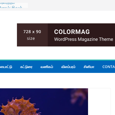
அனர்த்தம்
மோதல்; இருவர்
 அமைதியின்மை
ியமைச்சர்
 கூடிய மழை
ுடன் கிழக்கு
் மாகாண
யாடல்
ையாட்டு
கட்டுரை
வணிகம்
விளம்பரம்
சினிமா
CONTA