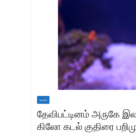
உலகம்
தேவிபட்டினம் அருகே இல
கிலோ கடல் குதிரை பறிம