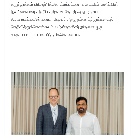
கருத்துக்கள் பரிமாற்றிக்கொள்ளப்பட்டன. கனடாவில் வசிக்கின்ற
இலங்கையரை சந்திப்பதற்கான தோழர் அநுர குமார
திசாநாயக்கவின் கனடா விஜயத்திற்கு நல்வாழ்த்துக்களைத்
தெரிவித்துக்கொள்ளவும் உயர்ஸ்தானிகர் இதனை ஒரு
சந்தர்ப்பமாகப் பயன்படுத்திக்கொண்டார்.