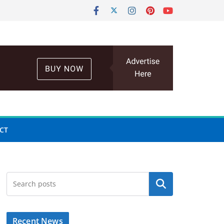
CT
Search
Recent News