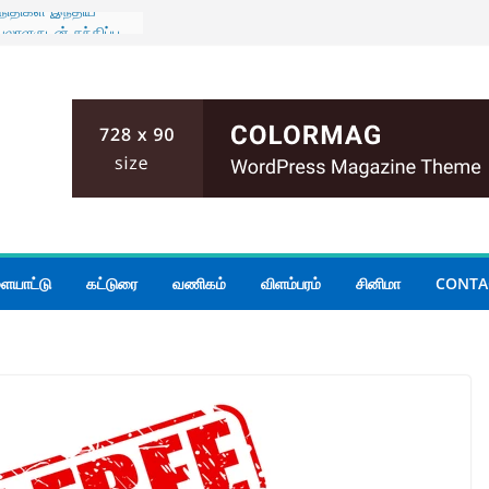
திநிதிகள் இந்திய
ாளருடன் சந்திப்பு
யா மகளிர்
்த இல்ல
ி
 நியமனங்களில்
ொண்டர்களையும்
ராளுமன்ற ஆலோசனை
ெப்பை எம்.பி
கள் 14 வரை ஏற்பு
 பேசும் மக்களின்
ையாட்டு
கட்டுரை
வணிகம்
விளம்பரம்
சினிமா
CONTA
ுக்காக
்படவே புதிய
்ஸ்தானிகரிடம்