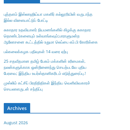
புத்தளம் இஸ்லாஹிய்யா மகளிர் கல்லூரியின் வருடாந்த
இல்ல விளையாட்டுப் போட்டி
சுகாதார உதவியாளர் நியமனங்களில் கிழக்கு சுகாதார
தொண்டர்களையும் உள்வாங்கவும்;பாராளுமன்ற
ஆலோசனை கூட்டத்தில் உதுமா லெப்பை எம்.பி கோரிக்கை
பல்கலைக்கழக பதிவுகள் 14 வரை ஏற்பு
25 சதவீதமான தமிழ் பேசும் மக்களின் உரிமைகள்,
நலன்களுக்காக ஒன்றிணைந்து செயற்படவே புதிய
பேரவை; இந்திய உயர்ஸ்தானிகரிடம் எடுத்துரைப்பு.!
முஸ்லிம் கட்சிப் பிரதிநிதிகள் இந்திய வெளிவிவகாரச்
செயலாளருடன் சந்திப்பு
Archives
August 2026