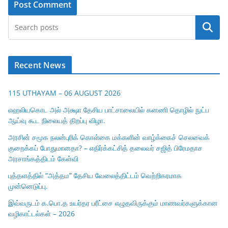
Search
Recent News
115 UTHAYAM – 06 AUGUST 2026
எஹலியகொட அல் அக்ஷா தேசிய பாட்சாலையில் கனணி தொழில் நுட்ப
ஆய்வு கூட நிலையத் திறப்பு விழா.
அரசின் சமூக நலன்புரிக் கொள்கை மக்களின் வாழ்க்கைச் செலவைக்
குறைக்கப் போதுமானதா? – எதிர்க்கட்சித் தலைவர் சஜித் பிரேமதாச
அரசாங்கத்திடம் கேள்வி
புத்தளத்தில் “அத்தம” தேசிய வேலைத்திட்டம் வெற்றிகரமாக
முன்னெடுப்பு.
இவ்வருடம் க.பொ.த உயர்தர பரீட்சை எழுதவிருக்கும் மாணவர்களுக்கான
வழிகாட்டல்கள் – 2026