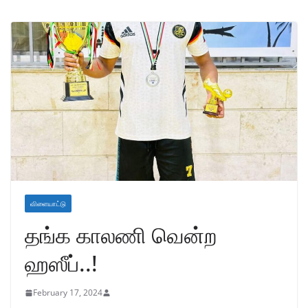
விளையாட்டு
தங்க காலணி வென்ற
ஹஸீப்..!
February 17, 2024