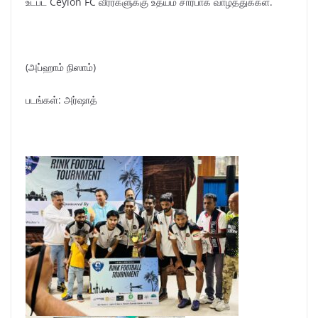
உட்பட Ceylon FC வீரர்களுக்கு உதயம் சார்பாக வாழ்த்துக்கள்.
(அப்ஹாம் நிஸாம்)
படங்கள்: அர்ஷாத்