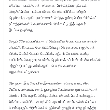
இந்தியா , பாகிஸ்தான், இலங்கை, மேற்கிந்தியத் தீவுகள்,
அவுஸ்திரேலியா, பங்களாதேஷ், தென்னாபிரிக்கா மற்றும்
நியூசிலாந்து ஆகிய நாடுகளைச் சேர்ந்த ஓய்வு பெற்ற கிரிக்கெட்
நட்சத்திரங்கள் 7 அணிகளாகப் பிரிக்கபட்டு இத் தொடர்
இடம்பெறவுள்ளது.
மேலும் பிரிக்கப்பட்டுள்ளன 7 அணிகளின் பெயர் விபரங்களையும்
ஏற்பாட்டு நிர்வாகம் வெளியிட்டுள்ளது அதற்கமைய ராஜஸ்தான்
கிங்ஸ், டெல்லி டெயார் டெவில்ஸ், பஞ்சாப் ரோயல்ஸ், கண்டி
வாரியர்ஸ், கொழும்பு லயன்ஸ், நியூயோர்க் சுப்பர் ஸ்டார் ஸ்ரைக்கர்ஸ்
மற்றும் டுபாய் ஜயண்ஸ் ஆகிய பெயரில் அணிகள்
அறிவிக்கப்பட்டுள்ளன.
அத்துடன் இத் தொடரில் இலங்கையின் சமிந்த வாஸ், திசர
பெரேரா, டில்ஷான், சனத் ஜயசூரிய போன்றவர்களும் பாகிஸ்தான்
அணி சார்பில் ஷஹீட் அப்ரிடி, மிஸ்பா உல் ஹக் போன்றவர்களும் ,
இந்திய அணியில் யுவராஜ் சிங், முஹம்மட் கைப், சுரேஷ் ரெய்னா
போன்றோரும், கிரிஸ் கெய்ல், இம்ரான் தாஹிர் போன்ற நட்சத்திர