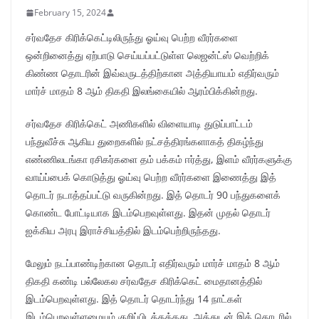
February 15, 2024
சர்வதேச கிரிக்கெட்டிலிருந்து ஓய்வு பெற்ற வீரர்களை
ஒன்றினைத்து ஏற்பாடு செய்யப்பட்டுள்ள லெஜன்ட்ஸ் வெற்றிக்
கிண்ண தொடரின் இவ்வருடத்திற்கான அத்தியாயம் எதிர்வரும்
மார்ச் மாதம் 8 ஆம் திகதி இலங்கையில் ஆரம்பிக்கின்றது.
சர்வதேச கிரிக்கெட் அணிகளில் விளையாடி துடுப்பாட்டம்
பந்துவீச்சு ஆகிய துறைகளில் நட்சத்திரங்களாகத் திகழ்ந்து
எண்ணிலடங்கா ரசிகர்களை தம் பக்கம் ஈர்த்து, இளம் வீரர்களுக்கு
வாய்ப்பைக் கொடுத்து ஓய்வு பெற்ற வீரர்களை இணைத்து இத்
தொடர் நடாத்தப்பட்டு வருகின்றது. இத் தொடர் 90 பந்துகளைக்
கொண்ட போட்டியாக இடம்பெறவுள்ளது. இதன் முதல் தொடர்
ஐக்கிய அரபு இராச்சியத்தில் இடம்பெற்றிருந்தது.
மேலும் நடப்பாண்டிற்கான தொடர் எதிர்வரும் மார்ச் மாதம் 8 ஆம்
திகதி கண்டி பல்லேகல சர்வதேச கிரிக்கெட் மைதானத்தில்
இடம்பெறவுள்ளது. இத் தொடர் தொடர்ந்து 14 நாட்கள்
இடம்பெறவுள்ளமையும் குறிப்பிடத்தக்கது. அத்துடன் இத் தொடரில்