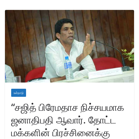
உள்நாடு
“சஜித் பிரேமதாச நிச்சயமாக
ஜனாதிபதி ஆவார். தோட்ட
மக்களின் பிரச்சினைக்கு