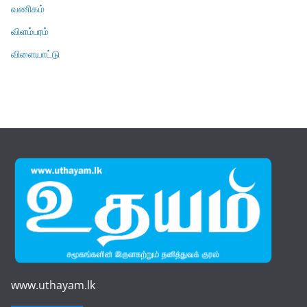
வணிகம்
விளம்பரம்
விளையாட்டு
www.uthayam.lk