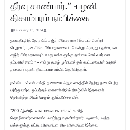
தீர்வு காண்பார்.” -பழனி
திகாம்பரம் நம்பிக்கை
February 15, 2024
ஜனாதிபதித் தேர்தலில் சஜித் பிரேமதாஸ நிச்சயம் வெற்றி
பெறுவார். ரணசிங்க பிரேமதாஸவைப் போன்று அவரது புதல்வரான
சஜித் பிரேமதாஸவும் எமது மக்களுக்கு நன்மை செய்வார் என
நம்புகின்றோம்.” – என்று தமிழ் முற்போக்குக் கூட்டணியின் பிரதித்
தலைவர் பழனி திகாம்பரம் எம்.பி. தெரிவித்தார்.
ஐக்கிய மக்கள் சக்தி தலைமை அலுவலகத்தில் நேற்று நடைபெற்ற
புரிந்துணர்வு ஒப்பந்தம் கைசாத்திடும் நிகழ்வில் இதனைத்
தெரிவித்த அவர் மேலும் குறிப்பிடுகையில்,
“200 ஆண்டுகளாக மலையக மக்கள் கூலித்
தொழிலாளர்களாகவே வாழ்ந்து வருகின்றனர். ஆனால், அந்த
மக்களுக்கு வீட்டு உரிமையோ, நில உரிமையோ இல்லை.