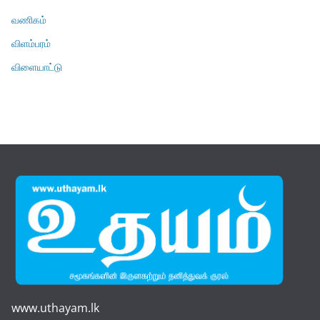
வணிகம்
விளம்பரம்
விளையாட்டு
www.uthayam.lk