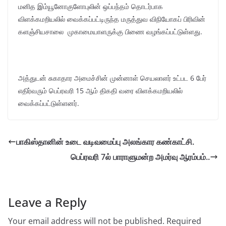
மனித இம்யூனோகுளோபுலின் ஒப்பந்தம் தொடர்பாக
விளக்கமறியலில் வைக்கப்பட்டிருந்த மருத்துவ விநியோகப் பிரிவின்
களஞ்சியசாலை முகாமையாளருக்கு பிணை வழங்கப்பட்டுள்ளது.
அத்துடன் சுகாதார அமைச்சின் முன்னாள் செயலாளர் உட்பட 6 பேர்
எதிர்வரும் பெப்ரவரி 15 ஆம் திகதி வரை விளக்கமறியலில்
வைக்கப்பட்டுள்ளனர்.
பாகிஸ்தானின் உடை வடிவமைப்பு அலங்கார கண்காட்சி.
பெப்ரவரி 7ல் பாராளுமன்ற அமர்வு ஆரம்பம்..
Leave a Reply
Your email address will not be published.
Required