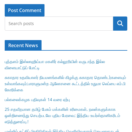
Search
Recent News
புத்தளம் இஸ்லாஹிய்யா மகளிர் கல்லூரியின் வருடாந்த இல்ல
விளையாட்டுப் போட்டி
சுகாதார உதவியாளர் நியமனங்களில் கிழக்கு சுகாதார தொண்டர்களையும்
உள்வாங்கவும்;பாராளுமன்ற ஆலோசனை கூட்டத்தில் உதுமா லெப்பை எம்.பி
கோரிக்கை
பல்கலைக்கழக பதிவுகள் 14 வரை ஏற்பு
25 சதவீதமான தமிழ் பேசும் மக்களின் உரிமைகள், நலன்களுக்காக
ஒன்றிணைந்து செயற்படவே புதிய பேரவை; இந்திய உயர்ஸ்தானிகரிடம்
எடுத்துரைப்பு.!
முஸ்லிம் கட்சிப் பிரதிநிதிகள் இந்திய வெளிவிவகாரச் செயலாளருடன்